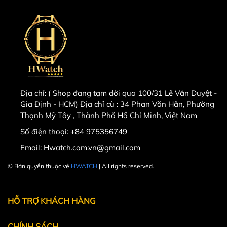
Địa chỉ:
( Shop đang tạm dời qua 100/31 Lê Văn Duyệt -
Gia Định - HCM) Địa chỉ cũ : 34 Phan Văn Hân, Phường
Thạnh Mỹ Tây , Thành Phố Hồ Chí Minh, Việt Nam
Số điện thoại:
+84 975356749
Email:
Hwatch.com.vn@gmail.com
© Bản quyền thuộc về
HWATCH
| All rights reserved.
Powered by
MT Solutions
HỖ TRỢ KHÁCH HÀNG
CHÍNH SÁCH