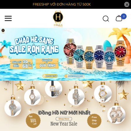
FREESHIP VỚI ĐƠN HÀNG TỪ 500K
0