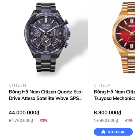
CITIZEN
CITIZEN
Đồng Hồ Nam Citizen Quartz Eco-
Đồng Hồ Nam Citize
Drive Attesa Satellite Wave GPS
Tsuyosa Mechanical 
CC4059-64L
NJ0153-82X
44.000.000₫
8.300.000₫
64.760.000₫
13.950.000₫
-33%
-41%