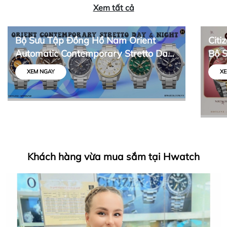
Xem tất cả
Bộ Sưu Tập Đồng Hồ Nam Orient
Citi
Automatic Contemporary Stretto Day
Bộ 
& Night
Thiế
XEM NGAY
XE
Khách hàng vừa mua sắm tại Hwatch