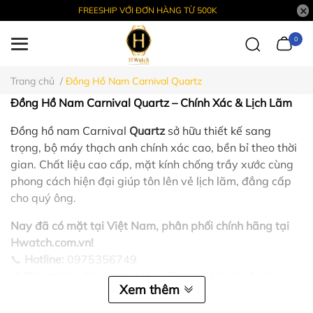
FREESHIP VỚI ĐƠN HÀNG TỪ 500K
0
Trang chủ
/
Đồng Hồ Nam Carnival Quartz
Đồng Hồ Nam Carnival Quartz – Chính Xác & Lịch Lãm
Đồng hồ nam Carnival
Quartz
sở hữu thiết kế sang
trọng, bộ máy thạch anh chính xác cao, bền bỉ theo thời
gian. Chất liệu cao cấp, mặt kính chống trầy xước cùng
phong cách hiện đại giúp tôn lên vẻ lịch lãm, đẳng cấp
cho quý ông.
Nay đã có mặt tại Việt Nam, phân phối chính hãng tại
Hwatch.com.vn!
📞
Hotline:
0975356749
📍
Địa chỉ:
34 Phan Văn Hân - Phường 19 - Quận Bình
Xem thêm
Thạnh - TP Hồ Chí Minh - Việt Nam