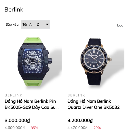
hữu.
Berlink
Sắp xếp:
Lọc
BERLINK
BERLINK
Đồng Hồ Nam Berlink Pin
Đồng Hồ Nam Berlink
BK5025-G09 Dây Cao Su
Quartz Diver One BK5032
Màu Xanh Lá Mạ Viền Đen
Mặt Đen
3.000.000₫
3.200.000₫
4.600.000₫
4.470.000₫
-35%
-29%