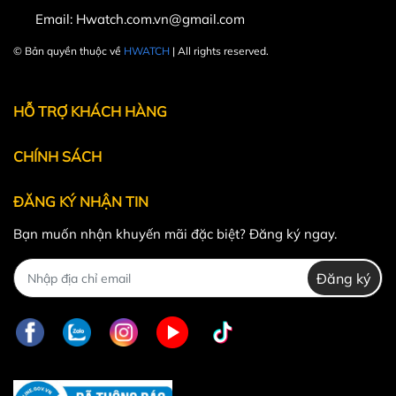
Email:
Hwatch.com.vn@gmail.com
© Bản quyền thuộc về
HWATCH
| All rights reserved.
Powered by
MT Solutions
HỖ TRỢ KHÁCH HÀNG
CHÍNH SÁCH
ĐĂNG KÝ NHẬN TIN
Bạn muốn nhận khuyến mãi đặc biệt? Đăng ký ngay.
Đăng ký
Berlink không chỉ là một thương hiệu đồng hồ, mà là biểu
tượng của sự tinh tế và đẳng cấp. Sự chất lượng vượt
trội và tâm huyết trong mỗi chi tiết đã giúp Berlink ghi
dấu ấn trong lòng người yêu thời trang và nghệ thuật
đồng hồ trên toàn thế giới. Hy vọng với những thông tin