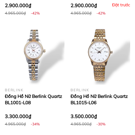
Đặt trước
2.900.000₫
2.900.000₫
4.965.000₫
4.965.000₫
-42%
-42%
BERLINK
BERLINK
Đồng Hồ Nữ Berlink Quartz
Đồng Hồ Nữ Berlink Quartz
BL1001-L08
BL1015-L06
3.300.000₫
3.500.000₫
4.965.000₫
4.965.000₫
-34%
-30%
Từng chiếc đồng hồ Berlink là một tác phẩm nghệ thuật,
được tạo ra từ sự kết hợp tinh tế giữa công nghệ tiên tiến