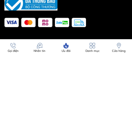
mà Hwatch chia sẻ phía trên sẽ giúp bạn hiểu rõ hơn về
thương hiệu đồng hồ này! Truy cập Hwatch.com.vn để
chiêm ngưỡng ngay những mầu đồng hồ Berlink mới
nhất nhé!
Gọi điện
Nhắn tin
Ưu đãi
Danh mục
Cửa hàng