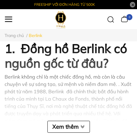
FREESHIP VỚI ĐƠN HÀNG TỪ 500K
0
Trang chủ
/
Berlink
1. Đồng hồ Berlink có
nguồn gốc từ đâu?
Berlink không chỉ là một chiếc đồng hồ, mà còn là câu
chuyện về sự sáng tạo, sứ mệnh và niềm đam mê. . Xuất
phát từ năm 1988, Berlink đã chính thức bắt đầu hành
trình của mình tại La Chaux de Fonds, thành phố nổi
tiếng của Thụy Sĩ, nơi mà nghệ thuật chế tác đồng hồ đã
được truyền dạy và phát triển qua nhiều thế hệ. Với
niềm đam mê mãnh liệt và tầm nhìn xa lớn, Berlink đã
Xem thêm
không ngừng nỗ lực để đem lại những chiếc đồng hồ chất
lượng, phản ánh sự tinh tế và đẳng cấp của người sở