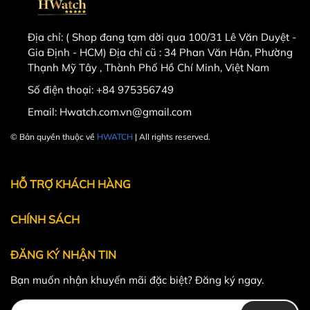
Địa chỉ:
( Shop đang tạm dời qua 100/31 Lê Văn Duyệt -
Gia Định - HCM) Địa chỉ cũ : 34 Phan Văn Hân, Phường
Thạnh Mỹ Tây , Thành Phố Hồ Chí Minh, Việt Nam
Số điện thoại:
+84 975356749
Email:
Hwatch.com.vn@gmail.com
© Bản quyền thuộc về
HWATCH
| All rights reserved.
Powered by
MT Solutions
HỖ TRỢ KHÁCH HÀNG
CHÍNH SÁCH
ĐĂNG KÝ NHẬN TIN
Bạn muốn nhận khuyến mãi đặc biệt? Đăng ký ngay.