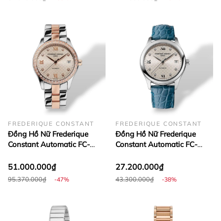
FREDERIQUE CONSTANT
FREDERIQUE CONSTANT
Đồng Hồ Nữ Frederique
Đồng Hồ Nữ Frederique
Constant Automatic FC-
Constant Automatic FC-
303LGD3BD2B (
303LGD3B6 (
FC303LGD3BD2B )
FC303LGD3B6 )
51.000.000₫
27.200.000₫
95.370.000₫
43.300.000₫
-47%
-38%