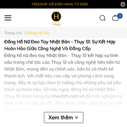
FREESHIP VỚI ĐƠN HÀNG TỪ 500K
0
Trang chủ
/
Đồng Hồ Nữ
Đồng Hồ Nữ Đeo Tay Nhật Bản - Thụy Sĩ: Sự Kết Hợp
Hoàn Hảo Giữa Công Nghệ Và Đẳng Cấp
Đồng hồ nữ đeo tay Nhật Bản - Thụy Sĩ kết hợp sự tinh
xảo trong chế tác của Thụy Sĩ và công nghệ tiên tiến từ
Nhật Bản, mang đến sự chính xác, bền bỉ và thiết kế
thanh lịch. Với chất liệu cao cấp và phong cách sang
trọng, đây là sự lựa chọn lý tưởng cho những phụ nữ yêu
thích sự hoàn hảo. Sở hữu ngay đồng hồ nữ Nhật Bản -
Thụy Sĩ chính hãng tại
Hwatch.com.vn
để trải nghiệm sự
khác biệt với giá ưu đãi. Nay được phân phối sẵn tại Việt
Nam ở cửa hàng
Hwatch.com.vn
Xem thêm
Hotlinie : 0975356749