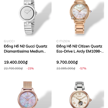
GUCCI
CITIZEN
Đồng Hồ Nữ Gucci Quartz
Đồng Hồ Nữ Citizen Quartz
Diamantissima Medium
Eco-Drive L Arcly EM1098-
YA141402
68D
19.400.000₫
9.700.000₫
22.700.000₫
22.085.000₫
-15%
-57%