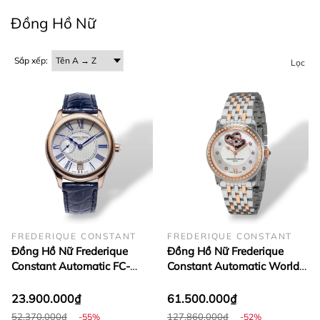
Địa chỉ : 34 Phan Văn Hân - Phường 19 - Quận Bình
Đồng Hồ Nữ
Thạnh - TP Hồ Chí Minh - Việt Nam
Sắp xếp:
Lọc
FREDERIQUE CONSTANT
FREDERIQUE CONSTANT
Đồng Hồ Nữ Frederique
Đồng Hồ Nữ Frederique
Constant Automatic FC-
Constant Automatic World
318MPWN3B4 (
Heart FC-310WHF2PD2B3 (
FC318MPWN3B4 )
FC310WHF2PD2B3 )
23.900.000₫
61.500.000₫
52.370.000₫
127.860.000₫
-55%
-52%