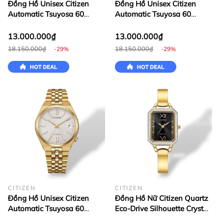
Đồng Hồ Unisex Citizen
Đồng Hồ Unisex Citizen
Automatic Tsuyosa 60
Automatic Tsuyosa 60
37mm NK0030-51E
37mm NK0030-51X
13.000.000₫
13.000.000₫
18.150.000₫
18.150.000₫
-29%
-29%
CITIZEN
CITIZEN
Đồng Hồ Unisex Citizen
Đồng Hồ Nữ Citizen Quartz
Automatic Tsuyosa 60
Eco-Drive Silhouette Crystal
37mm NK0032-56A
EM0982-54E