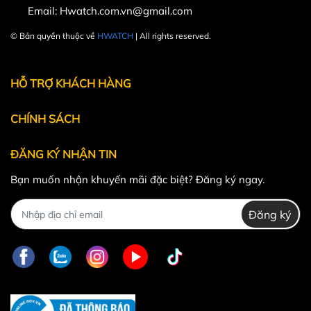
Một trong những bộ máy tốt nhất trong phân khúc.
Email:
Hwatch.com.vn@gmail.com
© Bản quyền thuộc về
HWATCH
| All rights reserved.
Powered by
MT Solutions
HỖ TRỢ KHÁCH HÀNG
CHÍNH SÁCH
ĐĂNG KÝ NHẬN TIN
Bạn muốn nhận khuyến mãi đặc biệt? Đăng ký ngay.
Đăng ký