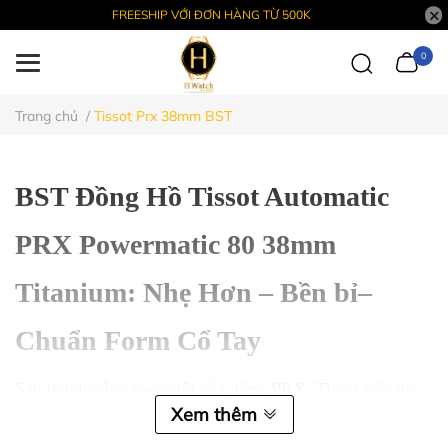
FREESHIP VỚI ĐƠN HÀNG TỪ 500K
0
Trang chủ
/
Tissot Prx 38mm BST
BST Đồng Hồ Tissot Automatic
PRX Powermatic 80 38mm
Titanium: Nhẹ Hơn – Bền bỉ–
Chuẩn Form Cổ Tay
Sau thành công vang dội của dòng PRX, Tissot tiếp tục
Xem thêm
nâng cấp trải nghiệm người dùng với phiên bản
PRX
Powermatic 80 38mm Titanium
– một bước tiến đáng giá