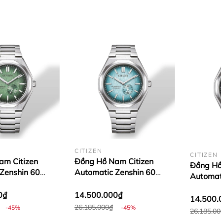
CITIZEN
CITIZEN
am Citizen
Đồng Hồ Nam Citizen
Đồng Hồ
Zenshin 60
Automatic Zenshin 60
Automat
anium NK5020-
Super Titanium NK5020-
Super T
58L
0₫
14.500.000₫
58M
14.500.
26.185.000₫
-45%
-45%
26.185.0