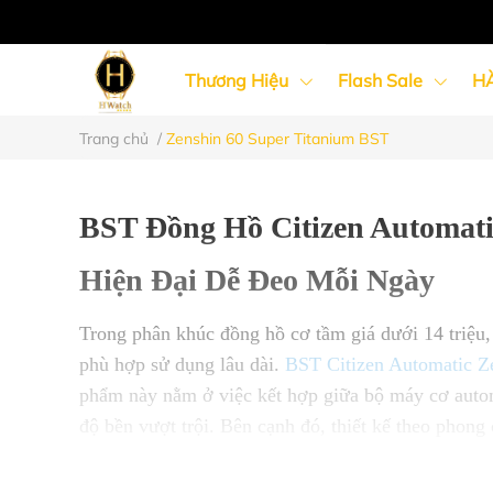
Thương Hiệu
Flash Sale
H
Trang chủ
/
Zenshin 60 Super Titanium BST
Đồng Hồ Nữ
Đồng Hồ Cặp Đôi
BST Đồng Hồ Citizen Automati
Hiện Đại Dễ Đeo Mỗi Ngày
Trong phân khúc đồng hồ cơ tầm giá dưới 14 triệu,
phù hợp sử dụng lâu dài.
BST Citizen Automatic Z
phẩm này nằm ở việc kết hợp giữa bộ máy cơ autom
độ bền vượt trội. Bên cạnh đó, thiết kế theo phon
lựa chọn lý tưởng cho những ai muốn sở hữu một c