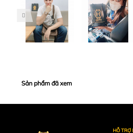
Đeo lâu dài thoải mái hơn đáng kể so với đồng hồ 
3.3. Bộ máy & công nghệ
BST sử dụng bộ máy Automatic in-house của Citiz
Tự động lên cót
Trữ cót khoảng 60 giờ
Độ ổn định tốt trong phân khúc
Không cần pin – trải nghiệm đúng nghĩa đồng hồ c
Sản phẩm đã xem
HỖ TRỢ