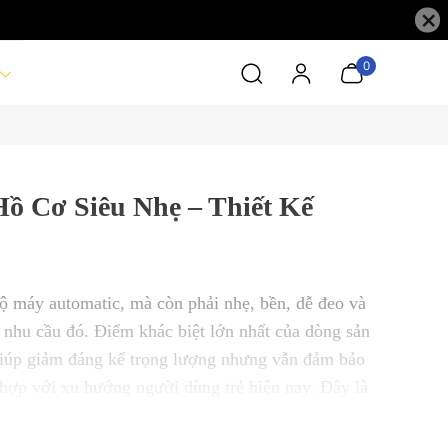
×
0
ồ Cơ Siêu Nhẹ – Thiết Kế
ộ máy automatic, mà còn phải nhẹ, bền, dễ đeo và
g nhu cầu đó.
Điểm khác biệt lớn nhất của dòng sản
giúp giảm đáng kể trọng lượng nhưng vẫn đảm bảo
ù hợp với xu hướng người dùng trẻ hiện nay.
Đây là
 cầu kỳ nhưng vẫn đủ “chất”.