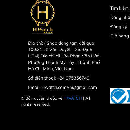
Tìm kiếm
Đăng nh
Đăng ký
Giỏ hàng
Địa chỉ:
( Shop đang tạm dời qua
100/31 Lê Văn Duyệt - Gia Định -
HCM) Địa chỉ cũ : 34 Phan Văn Hân,
Phường Thạnh Mỹ Tây , Thành Phố
Hồ Chí Minh, Việt Nam
Số điện thoại:
+84 975356749
Email:
Hwatch.com.vn@gmail.com
© Bản quyền thuộc về
HWATCH
| All
rights reserved.
Powered by
MT Solutions
3.4. Phân khúc của BST
Giá tham khảo: 12.900.000 – 14.000.000 VNĐ ( Gía