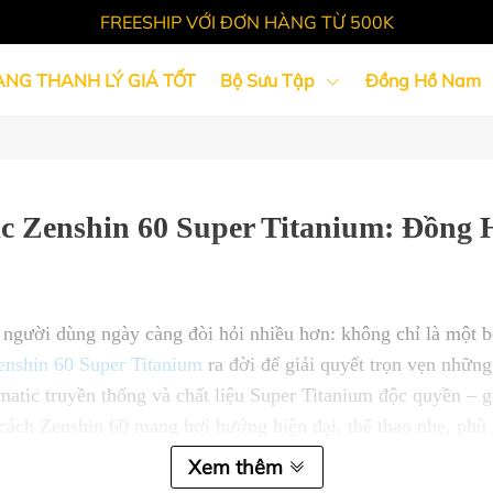
FREESHIP VỚI ĐƠN HÀNG TỪ 500K
ÀNG THANH LÝ GIÁ TỐT
Bộ Sưu Tập
Đồng Hồ Nam
Tin Tức
c Zenshin 60 Super Titanium: Đồng H
 người dùng ngày càng đòi hỏi nhiều hơn: không chỉ là một b
enshin 60 Super Titanium
ra đời để giải quyết trọn vẹn nhữn
atic truyền thống và chất liệu Super Titanium độc quyền – 
g cách Zenshin 60 mang hơi hướng hiện đại, thể thao nhẹ, ph
hiếc đồng hồ cơ đeo hàng ngày mà không bị nặng tay, không
Xem thêm