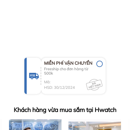
matic Zenshin 60 Super Titanium
ặng tay
óc
MIỄN PHÍ VẬN CHUYỂN
 kế – trải nghiệm thực tế.
Freeship cho đơn hàng từ
500k
Mã:
HSD: 30/12/2024
Khách hàng vừa mua sắm tại Hwatch