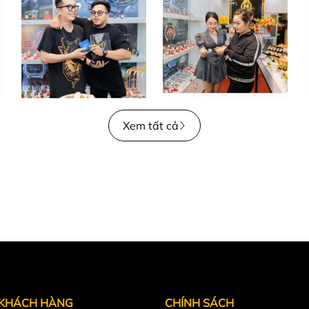
thép truyền thống.
en:
Xem tất cả
ơ.
 KHÁCH HÀNG
CHÍNH SÁCH