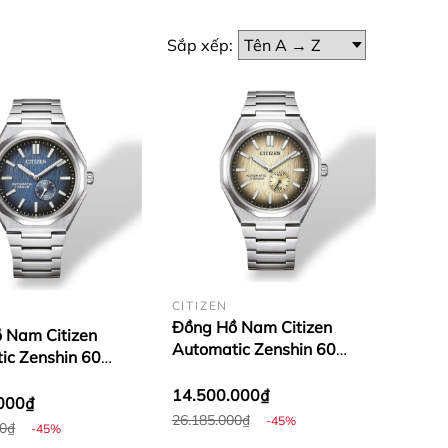
Sắp xếp:
CITIZEN
Đồng Hồ Nam Citizen
 Nam Citizen
Automatic Zenshin 60
ic Zenshin 60
Super Titanium NK5020-
itanium NK5020-
58P
14.500.000₫
000₫
26.185.000₫
-45%
00₫
-45%