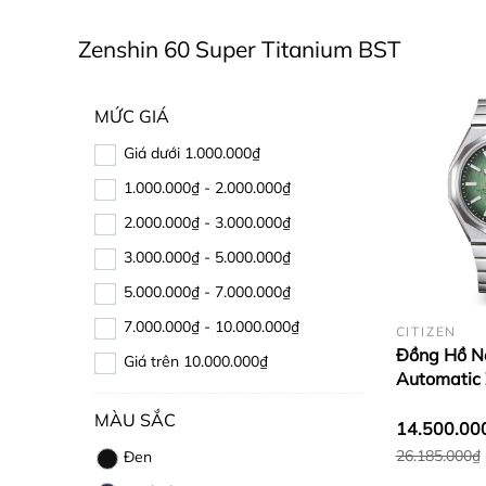
Zenshin 60 Super Titanium BST
MỨC GIÁ
Giá dưới 1.000.000₫
1.000.000₫ - 2.000.000₫
2.000.000₫ - 3.000.000₫
3.000.000₫ - 5.000.000₫
5.000.000₫ - 7.000.000₫
7.000.000₫ - 10.000.000₫
CITIZEN
Đồng Hồ N
Giá trên 10.000.000₫
Automatic 
Super Tit
MÀU SẮC
58X
14.500.00
26.185.000₫
Đen