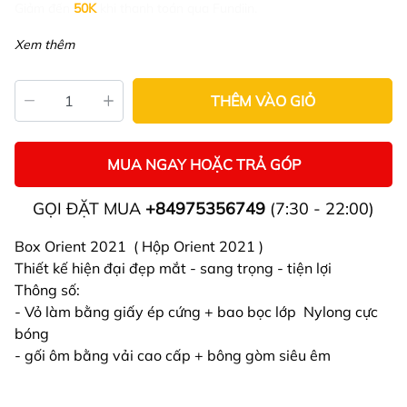
Giảm đến
50K
khi thanh toán qua Fundiin.
Xem thêm
THÊM VÀO GIỎ
MUA NGAY HOẶC TRẢ GÓP
GỌI ĐẶT MUA
+84975356749
(7:30 - 22:00)
Box Orient 2021 ( Hộp Orient 2021 )
Thiết kế hiện đại đẹp mắt - sang trọng - tiện lợi
Thông số:
- Vỏ làm bằng giấy ép cứng + bao bọc lớp Nylong cực
bóng
- gối ôm bằng vải cao cấp + bông gòm siêu êm