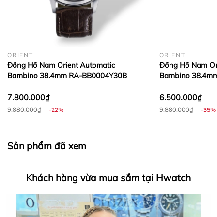
ORIENT
ORIENT
Đồng Hồ Nam Orient Automatic
Đồng Hồ Nam Ori
Bambino 38.4mm RA-BB0004Y30B
Bambino 38.4m
Hwatch Chuyên Nhập khẩu Và Phân Phối Các Loại
Đồng Hồ Chính Hãng
7.800.000₫
6.500.000₫
9.880.000₫
9.880.000₫
-22%
-35%
HWATCH Chuyên Nhập khẩu Và Phân Phối Các Loại
Đồng Hồ Chính Hãng
Sản phẩm đã xem
Khách hàng vừa mua sắm tại Hwatch