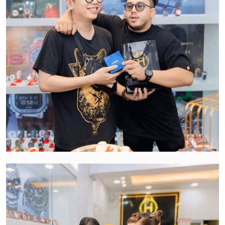
CẢM ƠN QUÝ KHÁCH ĐÃ TIN TƯỞNG VÀ ỦNG HỘ
HWATCH CHUYÊN NHẬP KHẨU và PHÂN PHỐI CÁC
LOẠI ĐỒNG HỒ CHÍNH HÃNG.