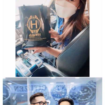
Qui trình xử lý thủ tục đổi trả
hàng:
HWATCH Chuyên Nhập khẩu Và Phân Phối Các Loại
Đồng Hồ Chính Hãng
CẢM ƠN QUÝ KHÁCH ĐÃ TIN TƯỞNG VÀ ỦNG HỘ
HWATCH CHUYÊN NHẬP KHẨU và PHÂN PHỐI CÁC
LOẠI ĐỒNG HỒ CHÍNH HÃNG.