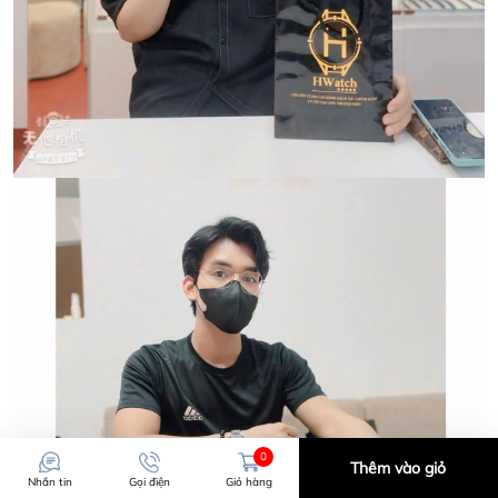
0
Thêm vào giỏ
Nhắn tin
Gọi điện
Giỏ hàng