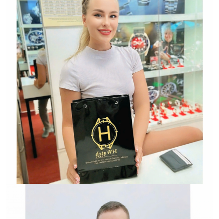
Hwatch Chuyên Nhập khẩu Và Phân Phối Các Loại
Đồng Hồ Chính Hãng
Trường hợp không chấp
nhận đổi hoặc trả sản
phẩm: