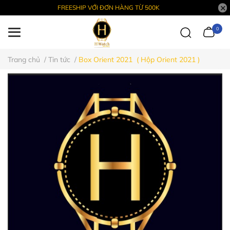
FREESHIP VỚI ĐƠN HÀNG TỪ 500K
0
Trang chủ
/
Tin tức
/
Box Orient 2021 ( Hộp Orient 2021 )