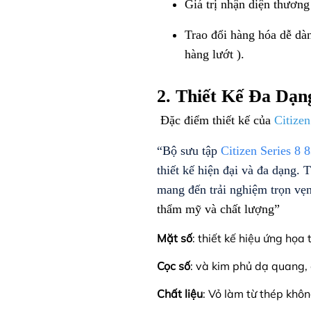
Giá trị nhận diện thương
Trao đổi hàng hóa dễ dàn
hàng lướt
).
2. Thiết Kế Đa Dạ
Đặc điểm thiết kế của
Citize
“Bộ sưu tập
Citizen Series 8 
thiết kế hiện đại và đa dạng. 
mang đến trải nghiệm trọn vẹ
thẩm mỹ và chất lượng”
Mặt số
: thiết kế hiệu ứng họa
Cọc số
:
và kim phủ dạ quang, ô
Chất liệu
: Vỏ làm từ thép khô