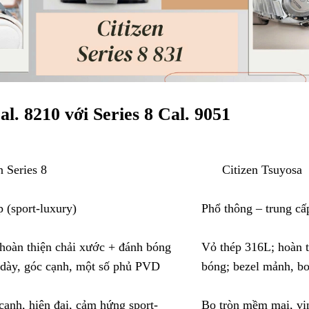
al. 8210
với Series 8 Cal. 9051
eries 8
Citizen Tsuyosa
 (sport-luxury)
Phổ thông – trung cấp
hoàn thiện chải xước + đánh bóng
Vỏ thép 316L; hoàn t
l dày, góc cạnh, một số phủ PVD
bóng; bezel mảnh, bo 
ạnh, hiện đại, cảm hứng sport-
Bo tròn mềm mại, vin