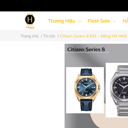
Thương Hiệu
Flash Sale
H
Trang chủ
/
Tin tức
/
Citizen Series 8 831 – Đồng Hồ Nhậ
Đồng Hồ Nữ
Đồng Hồ Cặp Đôi