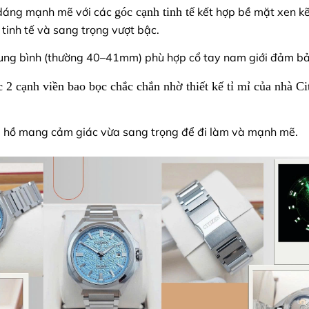
m dáng mạnh mẽ với các
góc cạnh tinh tế
kết hợp bề mặt xen k
 tinh tế và sang trọng vượt bậc.
trung bình (thường 40–41mm) phù hợp cổ tay nam giới đảm bảo
 2 cạnh viền bao bọc chắc chắn nhờ thiết kế tỉ mỉ của nhà Ci
g hồ mang cảm giác vừa sang trọng để đi làm và mạnh mẽ.