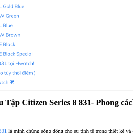
 Gold Blue
1W Green
L Blue
1W Brown
 Black
 Black Special
831 tại Hwatch!
ào tùy thời điểm )
atch 🎁
Tập Citizen Series 8 831- Phong cách
831
là minh chứng sống động cho sự tinh tế trong thiết kế và 