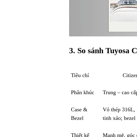
3. So sánh Tuyosa
C
Tiêu chí
Citizen S
Phân khúc
Trung – cao cấp
Case &
Vỏ thép 316L, 
Bezel
tinh xảo; beze
Thiết kế
Mạnh mẽ, góc c