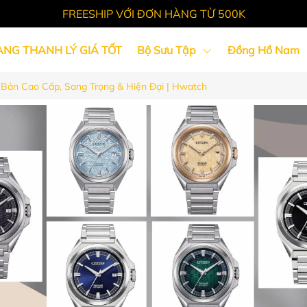
FREESHIP VỚI ĐƠN HÀNG TỪ 500K
ÀNG THANH LÝ GIÁ TỐT
Bộ Sưu Tập
Đồng Hồ Nam
t Bản Cao Cấp, Sang Trọng & Hiện Đại | Hwatch
Tin Tức