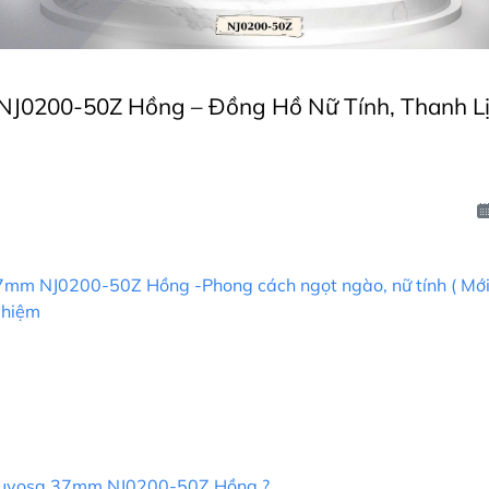
NJ0200-50Z Hồng – Đồng Hồ Nữ Tính, Thanh L
7mm NJ0200-50Z Hồng -Phong cách ngọt ngào, nữ tính ( Mới
nghiệm
 Tsuyosa 37mm NJ0200-50Z Hồng ?