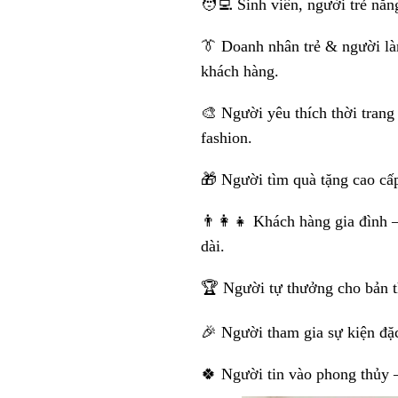
🧑‍💻 Sinh viên, người trẻ nă
👔 Doanh nhân trẻ & người làm
khách hàng.
🎨 Người yêu thích thời trang 
fashion.
🎁 Người tìm quà tặng cao cấp
👨‍👩‍👧 Khách hàng gia đình 
dài.
🏆 Người tự thưởng cho bản t
🎉 Người tham gia sự kiện đặc
🍀 Người tin vào phong thủy 