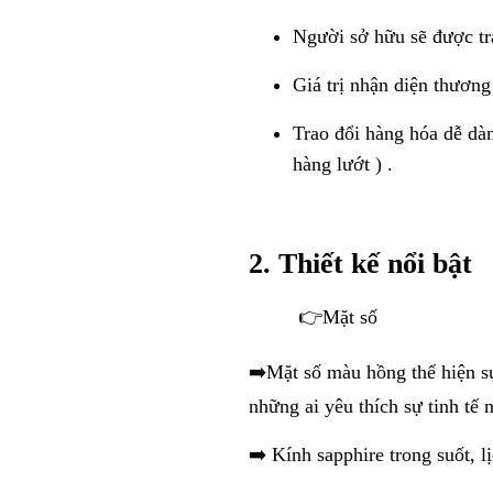
Người sở hữu sẽ được tr
Giá trị nhận diện thương
Trao đổi hàng hóa dễ dàn
hàng lướt ) .
2. Thiết kế nổi bật
👉Mặt số
➡️
Mặt số màu hồng thể hiện sự
những ai yêu thích sự tinh tế
➡️
Kính sapphire trong suốt, l