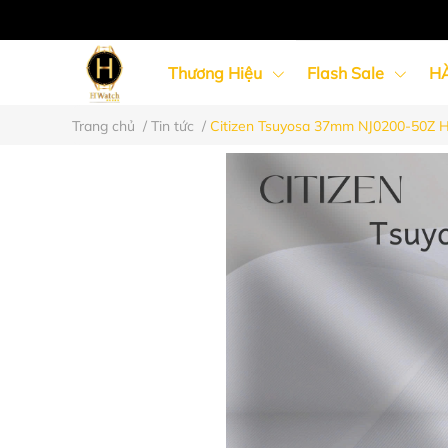
Thương Hiệu
Flash Sale
H
Trang chủ
/
Tin tức
/
Citizen Tsuyosa 37mm NJ0200-50Z H
Đồng Hồ Nữ
Đồng Hồ Cặp Đôi