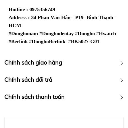
Hotline : 0975356749
Address : 34 Phan Văn Hân - P19- Bình Thạnh -
HCM
#Donghonam #Donghodeotay #Dongho #Hwatch
#Berlink #DonghoBerlink #BK5027-G01
Chính sách giao hàng
Chính sách vận chuyển
Chính sách đổi trả
Chính sách thanh toán
Chính sách thanh toán :
Hwatch
LƯU Ý: HWATCH Chuyên Nhập khẩu Và Phân Phối Các
Chuyên Nhập khẩu Và Phân Phối Các Loại Đồng Hồ