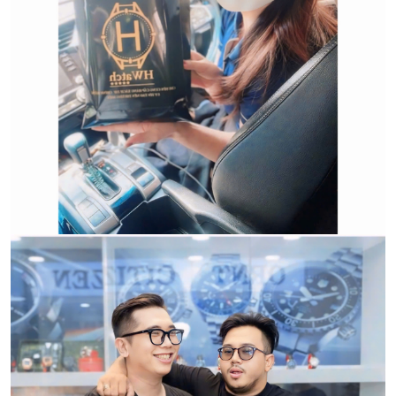
Qui trình xử lý thủ tục đổi trả
hàng:
HWATCH Chuyên Nhập khẩu Và Phân Phối Các Loại
Đồng Hồ Chính Hãng
CẢM ƠN QUÝ KHÁCH ĐÃ TIN TƯỞNG VÀ ỦNG HỘ
HWATCH CHUYÊN NHẬP KHẨU và PHÂN PHỐI CÁC
LOẠI ĐỒNG HỒ CHÍNH HÃNG.
CẢM ƠN QUÝ KHÁCH ĐÃ TIN TƯỞNG VÀ ỦNG HỘ