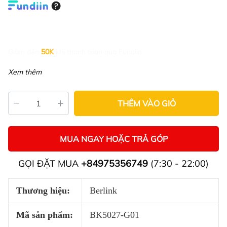
Giảm đến
50K
khi thanh toán qua Fundiin.
Xem thêm
THÊM VÀO GIỎ
MUA NGAY HOẶC TRẢ GÓP
GỌI ĐẶT MUA
+84975356749
(7:30 - 22:00)
Thương hiệu:
Berlink
Mã sản phẩm:
BK5027-G01