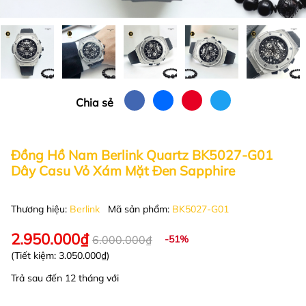
Chia sẻ
Đồng Hồ Nam Berlink Quartz BK5027-G01
Dây Casu Vỏ Xám Mặt Đen Sapphire
Thương hiệu:
Berlink
Mã sản phẩm:
BK5027-G01
2.950.000₫
6.000.000₫
-51%
(Tiết kiệm:
3.050.000₫
)
Trả sau đến 12 tháng với