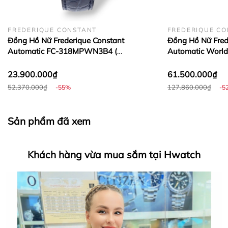
FREDERIQUE CONSTANT
FREDERIQUE C
Đồng Hồ Nữ Frederique Constant
Đồng Hồ Nữ Fred
Automatic FC-318MPWN3B4 (
Automatic World
Hwatch Chuyên Nhập khẩu Và Phân Phối Các Loại
FC318MPWN3B4 )
310WHF2PD2B3 
Đồng Hồ Chính Hãng
23.900.000₫
61.500.000₫
52.370.000₫
127.860.000₫
-55%
-5
HWATCH Chuyên Nhập khẩu Và Phân Phối Các Loại
Sản phẩm đã xem
Đồng Hồ Chính Hãng
Khách hàng vừa mua sắm tại Hwatch
Hwatch Chuyên Nhập khẩu Và Phân Phối Các Loại
Đồng Hồ Chính Hãng