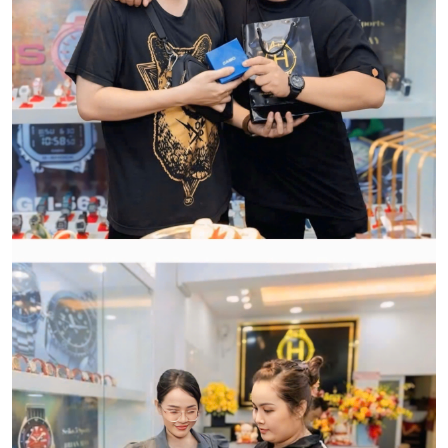
HWATCH CHUYÊN NHẬP KHẨU và PHÂN PHỐI CÁC
LOẠI ĐỒNG HỒ CHÍNH HÃNG.