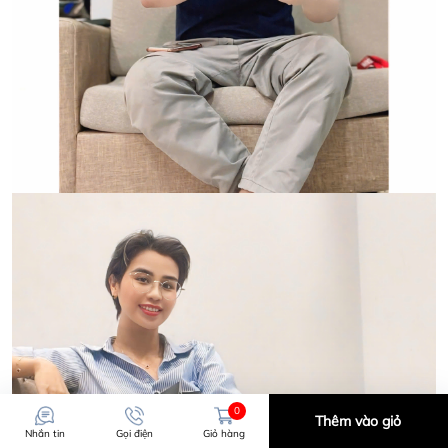
0
Thêm vào giỏ
Nhắn tin
Gọi điện
Giỏ hàng