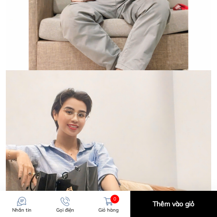
0
Thêm vào giỏ
Nhắn tin
Gọi điện
Giỏ hàng