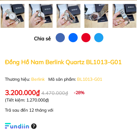
Chia sẻ
Đồng Hồ Nam Berlink Quartz BL1013-G01
Thương hiệu:
Berlink
Mã sản phẩm:
BL1013-G01
3.200.000₫
4.470.000₫
-28%
(Tiết kiệm:
1.270.000₫
)
Trả sau đến 12 tháng với