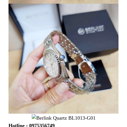
Hotline : 0975356749