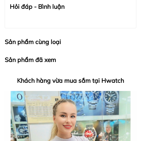
Đồng Hồ Chính Hãng
Hỏi đáp - Bình luận
Sản phẩm cùng loại
Sản phẩm đã xem
Khách hàng vừa mua sắm tại Hwatch
HWATCH Chuyên Nhập khẩu Và Phân Phối Các Loại
Đồng Hồ Chính Hãng
Hwatch Chuyên Nhập khẩu Và Phân Phối Các Loại
Đồng Hồ Chính Hãng