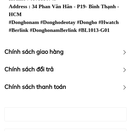
Address : 34 Phan Văn Hân - P19- Bình Thạnh -
HCM
#Donghonam #Donghodeotay #Dongho #Hwatch
#Berlink #DonghonamBerlink #BL1013-G01
Chính sách giao hàng
Chính sách vận chuyển
Chính sách đổi trả
Chính sách thanh toán
Chính sách thanh toán :
Hwatch
LƯU Ý: HWATCH Chuyên Nhập khẩu Và Phân Phối Các
Chuyên Nhập khẩu Và Phân Phối Các Loại Đồng Hồ
Loại Đồng Hồ Chính Hãng miễn phí vận chuyển toàn
Chính Hãng
Hwatch Chuyên Nhập khẩu Và Phân Phối Các Loại
quốc với tất cả các đơn hàng đồng hồ.