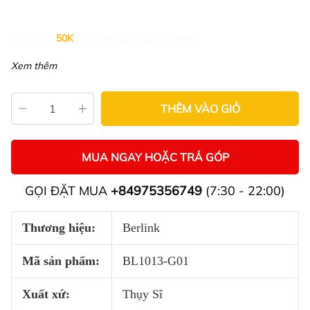
Giảm đến
50K
khi thanh toán qua Fundiin.
Xem thêm
THÊM VÀO GIỎ
MUA NGAY HOẶC TRẢ GÓP
GỌI ĐẶT MUA
+84975356749
(7:30 - 22:00)
Thương hiệu:
Berlink
Mã sản phẩm:
BL1013-G01
Xuất xứ:
Thụy Sĩ