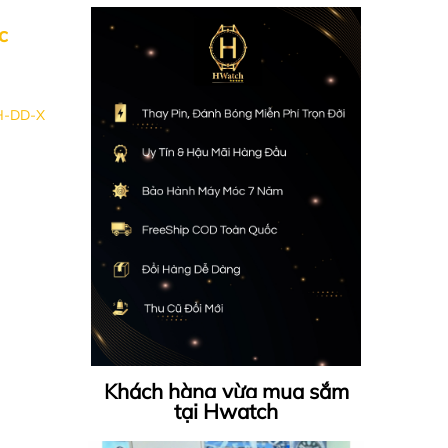
c
H-DD-X
Khách hàng vừa mua sắm
tại Hwatch