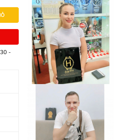
IỎ
30 -