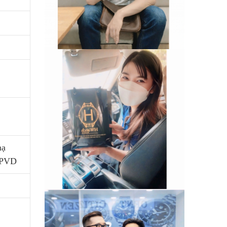
mạ
 PVD