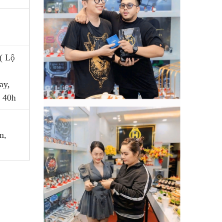
( Lộ
ay,
t 40h
m,