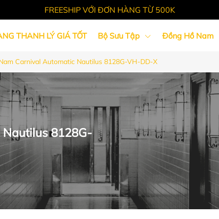
FREESHIP VỚI ĐƠN HÀNG TỪ 500K
ÀNG THANH LÝ GIÁ TỐT
Bộ Sưu Tập
Đồng Hồ Nam
Nam Carnival Automatic Nautilus 8128G-VH-DD-X
Tin Tức
 Nautilus 8128G-