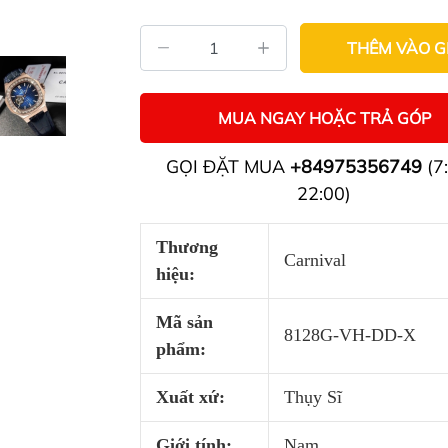
THÊM VÀO G
MUA NGAY HOẶC TRẢ GÓP
GỌI ĐẶT MUA
+84975356749
(7:
22:00)
Thương
Carnival
hiệu:
Mã sản
8128G-VH-DD-X
phẩm:
Xuất xứ:
Thụy Sĩ
Giới tính:
Nam