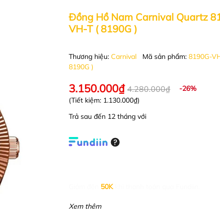
Đồng Hồ Nam Carnival Quartz 8
VH-T ( 8190G )
Thương hiệu:
Carnival
Mã sản phẩm:
8190G-VH
8190G )
3.150.000₫
4.280.000₫
-26%
(Tiết kiệm:
1.130.000₫
)
Trả sau đến 12 tháng với
Giảm đến
50K
khi thanh toán qua Fundiin.
Xem thêm