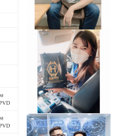
mạ
 PVD
mạ
 PVD