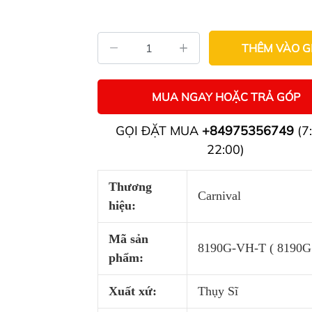
THÊM VÀO G
MUA NGAY HOẶC TRẢ GÓP
GỌI ĐẶT MUA
+84975356749
(7:
22:00)
Thương
Carnival
hiệu:
Mã sản
8190G-VH-T ( 8190G
phẩm:
Xuất xứ:
Thụy Sĩ