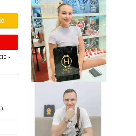
IỎ
30 -
 )