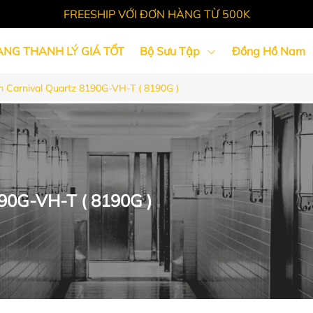
FREESHIP VỚI ĐƠN HÀNG TỪ 500K
ÀNG THANH LÝ GIÁ TỐT
Bộ Sưu Tập
Đồng Hồ Nam
Carnival Quartz 8190G-VH-T ( 8190G )
Tin Tức
90G-VH-T ( 8190G )