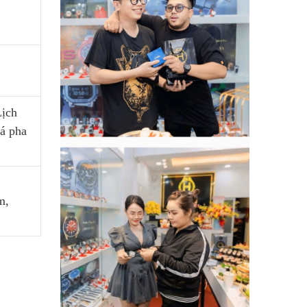
Lịch
á pha
m,