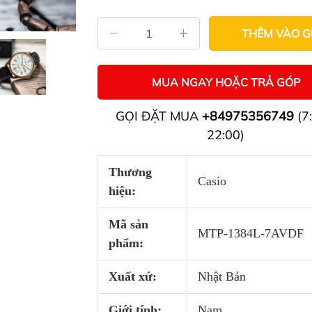
THÊM VÀO G
MUA NGAY HOẶC TRẢ GÓP
GỌI ĐẶT MUA
+84975356749
(7:
22:00)
Thương
Casio
hiệu:
Mã sản
MTP-1384L-7AVDF
phẩm:
Xuất xứ:
Nhật Bản
Giới tính:
Nam