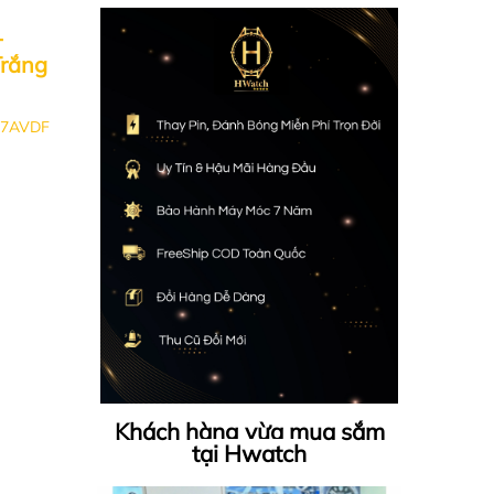
-
rắng
-7AVDF
Khách hàng vừa mua sắm
tại Hwatch