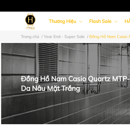
Thương Hiệu
Flash Sale
H
Trang chủ
/
Year End - Super Sale
/
Đồng Hồ Nam Casio 
Đồng Hồ Nữ
Đồng Hồ Cặp Đôi
Đồng Hồ Nam Casio Quartz MTP
Da Nâu Mặt Trắng