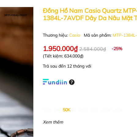
Đồng Hồ Nam Casio Quartz MTP
1384L-7AVDF Dây Da Nâu Mặt T
Thương hiệu:
Casio
Mã sản phẩm:
MTP-1384L
1.950.000₫
2.584.000₫
-25%
(Tiết kiệm:
634.000₫
)
Trả sau đến 12 tháng với
Giảm đến
50K
khi thanh toán qua Fundiin.
Xem thêm