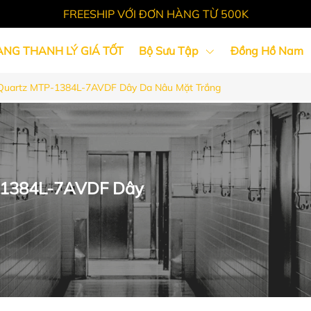
FREESHIP VỚI ĐƠN HÀNG TỪ 500K
ÀNG THANH LÝ GIÁ TỐT
Bộ Sưu Tập
Đồng Hồ Nam
Quartz MTP-1384L-7AVDF Dây Da Nâu Mặt Trắng
Tin Tức
-1384L-7AVDF Dây