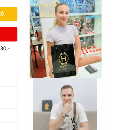
IỎ
30 -