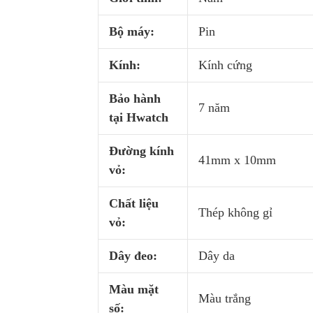
Bộ máy:
Pin
Kính:
Kính cứng
Bảo hành
7 năm
tại Hwatch
Đường kính
41mm x 10mm
vỏ:
Chất liệu
Thép không gỉ
vỏ:
Dây đeo:
Dây da
Màu mặt
Màu trắng
số: