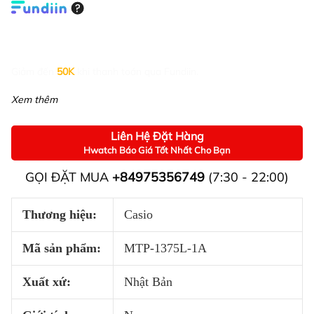
Giảm đến
50K
khi thanh toán qua Fundiin.
Xem thêm
Liên Hệ Đặt Hàng
Hwatch Báo Giá Tốt Nhất Cho Bạn
GỌI ĐẶT MUA
+84975356749
(7:30 - 22:00)
Thương hiệu:
Casio
Mã sản phẩm:
MTP-1375L-1A
Xuất xứ:
Nhật Bản