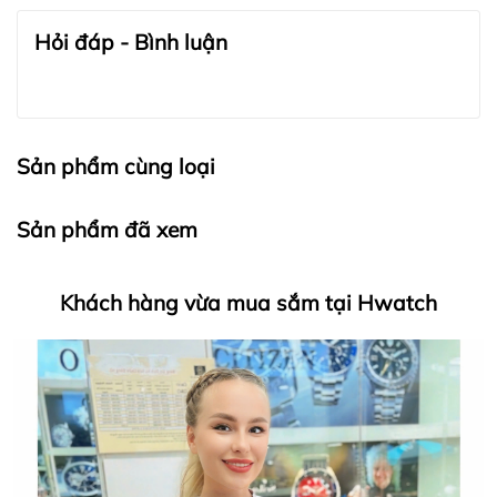
quốc với tất cả các đơn hàng đồng hồ.
Đồng Hồ Chính Hãng
Hỏi đáp - Bình luận
Sản phẩm cùng loại
Sản phẩm đã xem
Khách hàng vừa mua sắm tại Hwatch
HWATCH Chuyên Nhập khẩu Và Phân Phối Các Loại
Đồng Hồ Chính Hãng
Hwatch Chuyên Nhập khẩu Và Phân Phối Các Loại
Đồng Hồ Chính Hãng