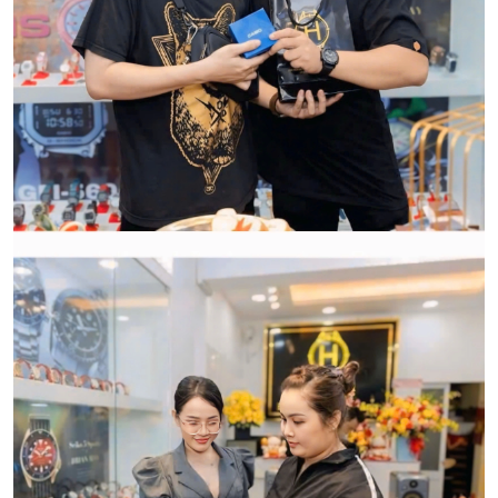
Qui trình xử lý thủ tục đổi trả
hàng:
HWATCH Chuyên Nhập khẩu Và Phân Phối Các Loại
Đồng Hồ Chính Hãng
CẢM ƠN QUÝ KHÁCH ĐÃ TIN TƯỞNG VÀ ỦNG HỘ
HWATCH CHUYÊN NHẬP KHẨU và PHÂN PHỐI CÁC
LOẠI ĐỒNG HỒ CHÍNH HÃNG.
CẢM ƠN QUÝ KHÁCH ĐÃ TIN TƯỞNG VÀ ỦNG HỘ
HWATCH CHUYÊN NHẬP KHẨU và PHÂN PHỐI CÁC