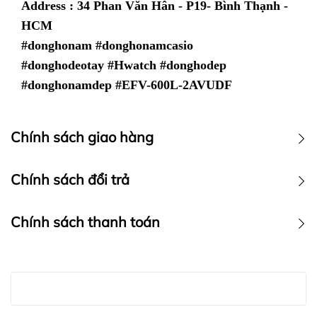
Address : 34 Phan Văn Hân - P19- Bình Thạnh -
HCM
#donghonam #donghonamcasio
#donghodeotay #Hwatch #donghodep
#donghonamdep #EFV-600L-2AVUDF
Chính sách giao hàng
Chính sách vận chuyển
Chính sách đổi trả
Chính sách thanh toán
Chính sách thanh toán :
Hwatch
LƯU Ý: HWATCH Chuyên Nhập khẩu Và Phân Phối Các
Chuyên Nhập khẩu Và Phân Phối Các Loại Đồng Hồ
Loại Đồng Hồ Chính Hãng miễn phí vận chuyển toàn
Chính Hãng
Hwatch Chuyên Nhập khẩu Và Phân Phối Các Loại