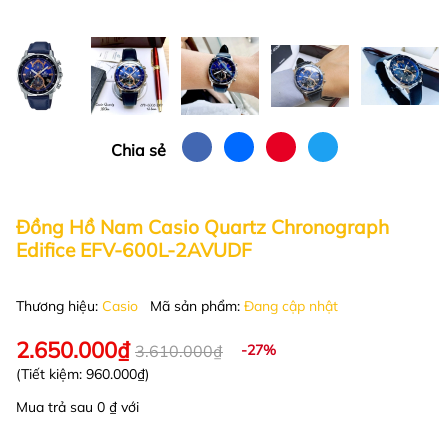
Chia sẻ
Đồng Hồ Nam Casio Quartz Chronograph
Edifice EFV-600L-2AVUDF
Thương hiệu:
Casio
Mã sản phẩm:
Đang cập nhật
2.650.000₫
3.610.000₫
-27%
(Tiết kiệm:
960.000₫
)
Mua trả sau 0 ₫ với