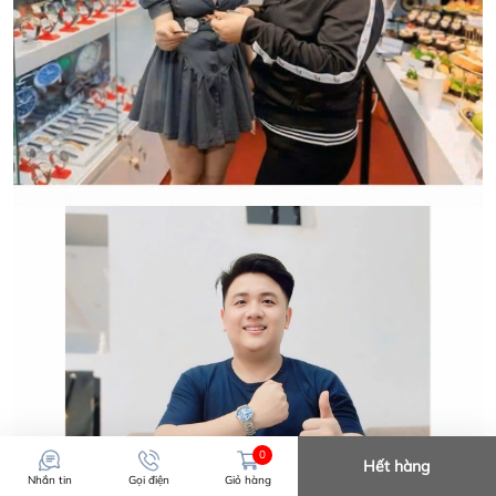
LOẠI ĐỒNG HỒ CHÍNH HÃNG.
0
Hết hàng
Nhắn tin
Gọi điện
Giỏ hàng