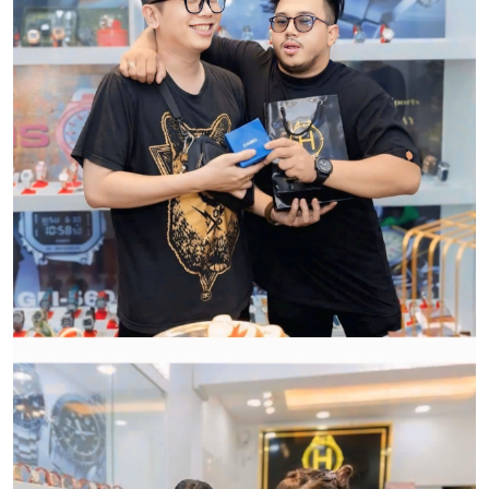
Qui trình xử lý thủ tục đổi trả
hàng:
HWATCH Chuyên Nhập khẩu Và Phân Phối Các Loại
Đồng Hồ Chính Hãng
CẢM ƠN QUÝ KHÁCH ĐÃ TIN TƯỞNG VÀ ỦNG HỘ
HWATCH CHUYÊN NHẬP KHẨU và PHÂN PHỐI CÁC
LOẠI ĐỒNG HỒ CHÍNH HÃNG.