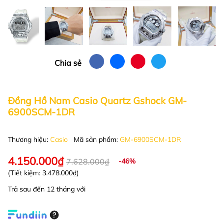
Chia sẻ
Đồng Hồ Nam Casio Quartz Gshock GM-
6900SCM-1DR
Thương hiệu:
Casio
Mã sản phẩm:
GM-6900SCM-1DR
4.150.000₫
7.628.000₫
-46%
(Tiết kiệm:
3.478.000₫
)
Trả sau đến 12 tháng với