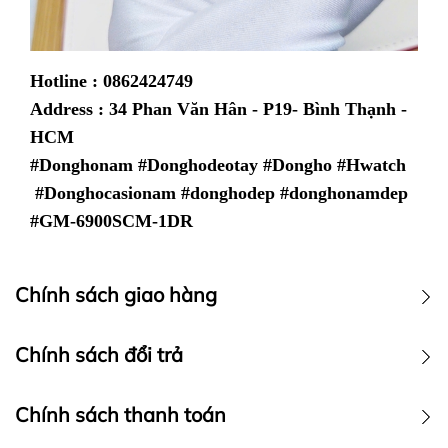
Hotline : 0862424749
Address : 34 Phan Văn Hân - P19- Bình Thạnh -
HCM
#Donghonam #Donghodeotay #Dongho #Hwatch
#Donghocasionam #donghodep #donghonamdep
#GM-6900SCM-1DR
Chính sách giao hàng
Chính sách vận chuyển
Chính sách đổi trả
Chính sách thanh toán