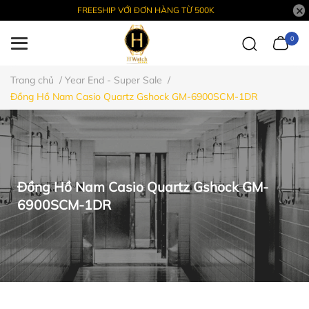
FREESHIP VỚI ĐƠN HÀNG TỪ 500K
0
Trang chủ
/
Year End - Super Sale
/
Đồng Hồ Nam Casio Quartz Gshock GM-6900SCM-1DR
Đồng Hồ Nam Casio Quartz Gshock GM-
6900SCM-1DR