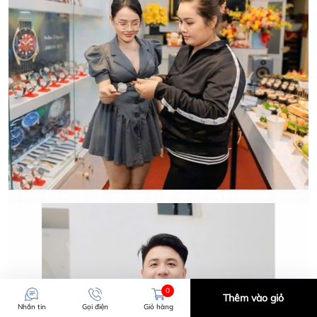
CẢM ƠN QUÝ KHÁCH ĐÃ TIN TƯỞNG VÀ ỦNG HỘ
HWATCH CHUYÊN NHẬP KHẨU và PHÂN PHỐI CÁC
LOẠI ĐỒNG HỒ CHÍNH HÃNG.
0
Thêm vào giỏ
Nhắn tin
Gọi điện
Giỏ hàng