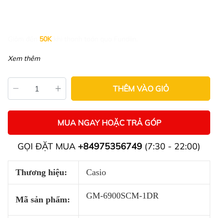
Giảm đến
50K
khi thanh toán qua Fundiin.
Xem thêm
THÊM VÀO GIỎ
MUA NGAY HOẶC TRẢ GÓP
GỌI ĐẶT MUA
+84975356749
(7:30 - 22:00)
Thương hiệu:
Casio
GM-6900SCM-1DR
Mã sản phẩm: