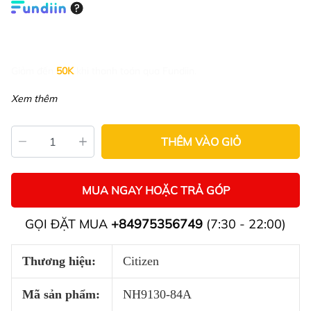
Giảm đến
50K
khi thanh toán qua Fundiin.
Xem thêm
THÊM VÀO GIỎ
MUA NGAY HOẶC TRẢ GÓP
GỌI ĐẶT MUA
+84975356749
(7:30 - 22:00)
Thương hiệu:
Citizen
Mã sản phẩm:
NH9130-84A