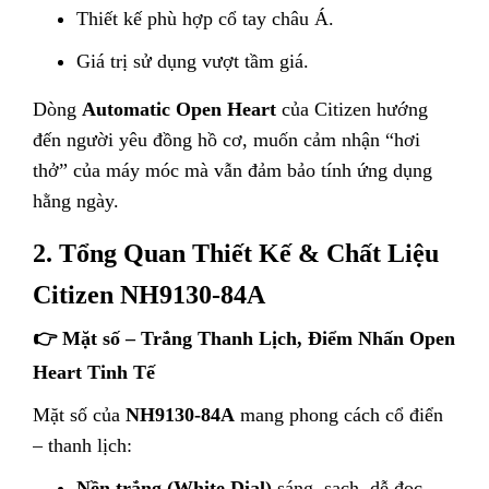
Thiết kế phù hợp cổ tay châu Á.
Giá trị sử dụng vượt tầm giá.
Dòng
Automatic Open Heart
của Citizen hướng
đến người yêu đồng hồ cơ, muốn cảm nhận “hơi
thở” của máy móc mà vẫn đảm bảo tính ứng dụng
hằng ngày.
2. Tổng Quan Thiết Kế & Chất Liệu
Citizen NH9130-84A
👉 Mặt số – Trắng Thanh Lịch, Điểm Nhấn Open
Heart Tinh Tế
Mặt số của
NH9130-84A
mang phong cách cổ điển
– thanh lịch:
Nền trắng (White Dial)
sáng, sạch, dễ đọc