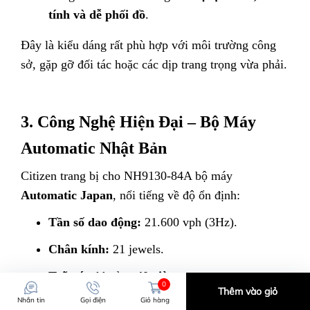
tính và dễ phối đồ
.
Đây là kiểu dáng rất phù hợp với môi trường công
sở, gặp gỡ đối tác hoặc các dịp trang trọng vừa phải.
3. Công Nghệ Hiện Đại – Bộ Máy
Automatic Nhật Bản
Citizen trang bị cho NH9130-84A bộ máy
Automatic Japan
, nổi tiếng về độ ổn định:
Tần số dao động:
21.600 vph (3Hz).
Chân kính:
21 jewels.
Trữ cót:
khoảng
40 giờ
.
0
Thêm vào giỏ
Nhắn tin
Gọi điện
Giỏ hàng
Sai số tiêu chuẩn:
±10 – 20 giây/ngày.