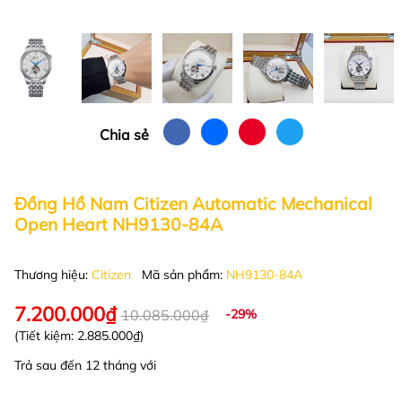
Chia sẻ
Đồng Hồ Nam Citizen Automatic Mechanical
Open Heart NH9130-84A
Thương hiệu:
Citizen
Mã sản phẩm:
NH9130-84A
7.200.000₫
10.085.000₫
-29%
(Tiết kiệm:
2.885.000₫
)
Trả sau đến 12 tháng với