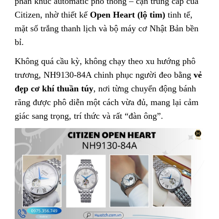
phân khúc automatic phổ thông – cận trung cấp của
Citizen, nhờ thiết kế
Open Heart (lộ tim)
tinh tế,
mặt số trắng thanh lịch và bộ máy cơ Nhật Bản bền
bỉ.
Không quá cầu kỳ, không chạy theo xu hướng phô
trương, NH9130-84A chinh phục người đeo bằng
vẻ
đẹp cơ khí thuần túy
, nơi từng chuyển động bánh
răng được phô diễn một cách vừa đủ, mang lại cảm
giác sang trọng, trí thức và rất “đàn ông”.