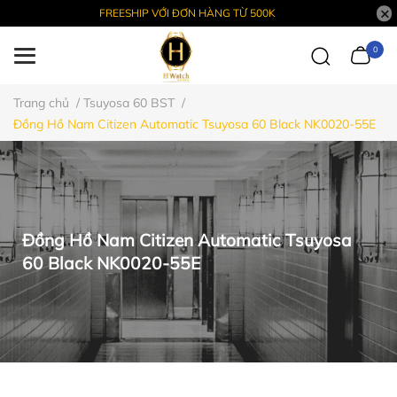
FREESHIP VỚI ĐƠN HÀNG TỪ 500K
0
Trang chủ
/
Tsuyosa 60 BST
/
Đồng Hồ Nam Citizen Automatic Tsuyosa 60 Black NK0020-55E
Đồng Hồ Nam Citizen Automatic Tsuyosa
60 Black NK0020-55E