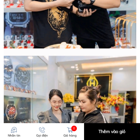
HWATCH Chuyên Nhập khẩu Và Phân Phối Các Loại
Đồng Hồ Chính Hãng
CẢM ƠN QUÝ KHÁCH ĐÃ TIN TƯỞNG VÀ ỦNG HỘ
HWATCH CHUYÊN NHẬP KHẨU và PHÂN PHỐI CÁC
LOẠI ĐỒNG HỒ CHÍNH HÃNG.
CẢM ƠN QUÝ KHÁCH ĐÃ TIN TƯỞNG VÀ ỦNG HỘ
HWATCH CHUYÊN NHẬP KHẨU và PHÂN PHỐI CÁC
LOẠI ĐỒNG HỒ CHÍNH HÃNG.
0
Thêm vào giỏ
Nhắn tin
Gọi điện
Giỏ hàng