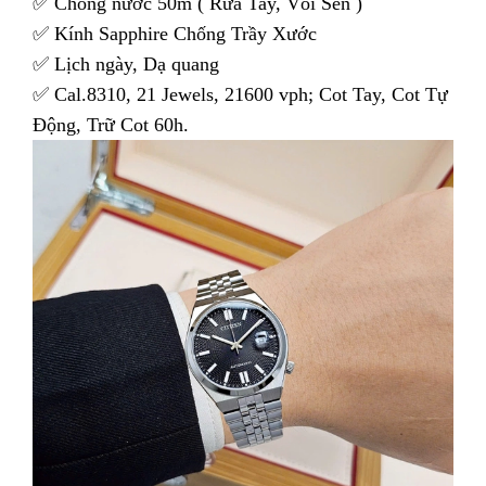
✅ Chống nước 50m ( Rửa Tay, Vòi Sen )
✅ Kính Sapphire Chống Trầy Xước
✅ Lịch ngày, Dạ quang
✅ Cal.8310, 21 Jewels, 21600 vph; Cot Tay, Cot Tự
Động, Trữ Cot 60h.