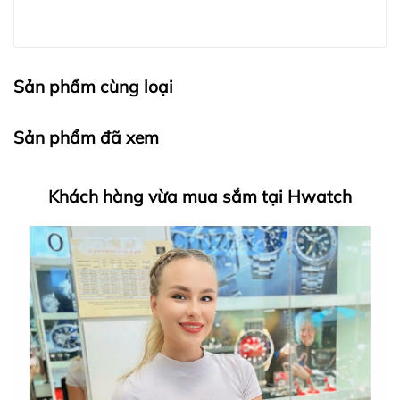
Sản phẩm cùng loại
Sản phẩm đã xem
Khách hàng vừa mua sắm tại Hwatch
HWATCH Chuyên Nhập khẩu Và Phân Phối Các Loại
Đồng Hồ Chính Hãng
Hwatch Chuyên Nhập khẩu Và Phân Phối Các Loại
Đồng Hồ Chính Hãng