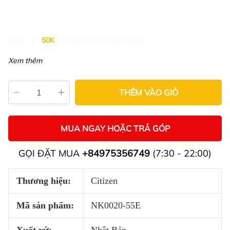
Giảm đến
50K
khi thanh toán qua Fundiin.
Xem thêm
THÊM VÀO GIỎ
MUA NGAY HOẶC TRẢ GÓP
GỌI ĐẶT MUA
+84975356749
(7:30 - 22:00)
Thương hiệu:
Citizen
Mã sản phẩm:
NK0020-55E