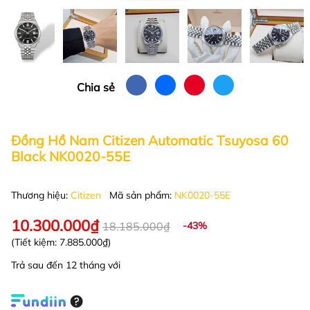
Chia sẻ
Đồng Hồ Nam Citizen Automatic Tsuyosa 60
Black NK0020-55E
Thương hiệu:
Citizen
Mã sản phẩm:
NK0020-55E
10.300.000₫
18.185.000₫
-43%
(Tiết kiệm:
7.885.000₫
)
Trả sau đến 12 tháng với