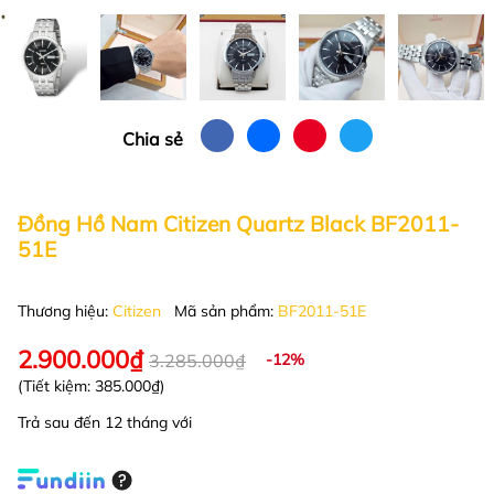
Chia sẻ
Đồng Hồ Nam Citizen Quartz Black BF2011-
51E
Thương hiệu:
Citizen
Mã sản phẩm:
BF2011-51E
2.900.000₫
3.285.000₫
-12%
(Tiết kiệm:
385.000₫
)
Trả sau đến 12 tháng với