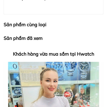
Sản phẩm cùng loại
Sản phẩm đã xem
Khách hàng vừa mua sắm tại Hwatch
HWATCH Chuyên Nhập khẩu Và Phân Phối Các Loại
Đồng Hồ Chính Hãng
Hwatch Chuyên Nhập khẩu Và Phân Phối Các Loại
Đồng Hồ Chính Hãng