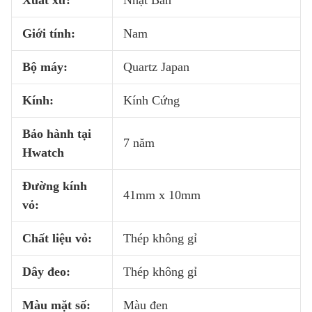
Xuất xứ:
Nhật Bản
Giới tính:
Nam
Bộ máy:
Quartz Japan
Kính:
Kính Cứng
Bảo hành tại
7 năm
Hwatch
Đường kính
41mm x 10mm
vỏ:
Chất liệu vỏ:
Thép không gỉ
Dây đeo:
Thép không gỉ
Màu mặt số:
Màu đen