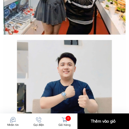
0
Thêm vào giỏ
Nhắn tin
Gọi điện
Giỏ hàng