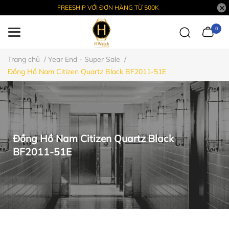
FREESHIP VỚI ĐƠN HÀNG TỪ 500K
0
Trang chủ
/
Year End - Super Sale
/
Đồng Hồ Nam Citizen Quartz Black BF2011-51E
Đồng Hồ Nam Citizen Quartz Black
BF2011-51E