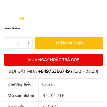
Giảm đến
50K
khi thanh toán qua Fundiin.
Xem thêm
THÊM VÀO GIỎ
MUA NGAY HOẶC TRẢ GÓP
GỌI ĐẶT MUA
+84975356749
(7:30 - 22:00)
Thương hiệu:
Citizen
Mã sản phẩm:
BF2011-51E