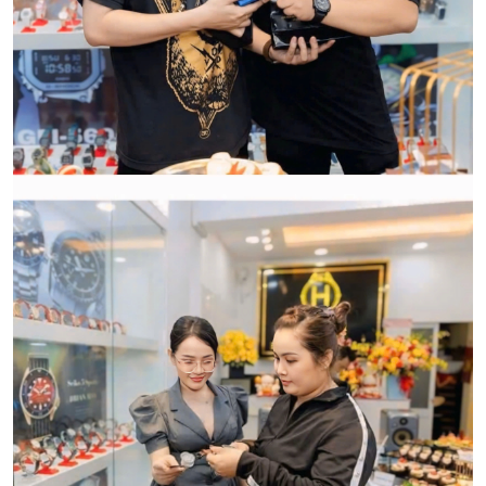
HWATCH Chuyên Nhập khẩu Và Phân Phối Các Loại
Đồng Hồ Chính Hãng
CẢM ƠN QUÝ KHÁCH ĐÃ TIN TƯỞNG VÀ ỦNG HỘ
HWATCH CHUYÊN NHẬP KHẨU và PHÂN PHỐI CÁC
LOẠI ĐỒNG HỒ CHÍNH HÃNG.
CẢM ƠN QUÝ KHÁCH ĐÃ TIN TƯỞNG VÀ ỦNG HỘ
HWATCH CHUYÊN NHẬP KHẨU và PHÂN PHỐI CÁC
LOẠI ĐỒNG HỒ CHÍNH HÃNG.