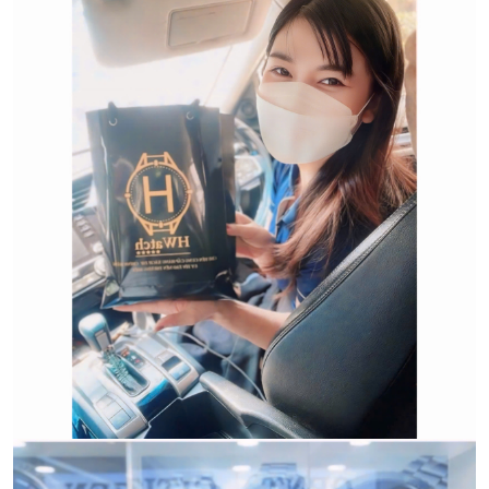
Trường hợp không chấp
nhận đổi hoặc trả sản
phẩm:
CẢM ƠN QUÝ KHÁCH ĐÃ TIN TƯỞNG VÀ ỦNG HỘ
HWATCH Chuyên Nhập khẩu Và
HWATCH CHUYÊN NHẬP KHẨU và PHÂN PHỐI CÁC