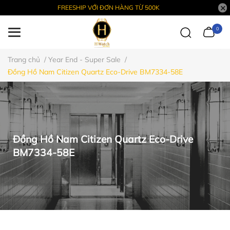
FREESHIP VỚI ĐƠN HÀNG TỪ 500K
0
Trang chủ
/
Year End - Super Sale
/
Đồng Hồ Nam Citizen Quartz Eco-Drive BM7334-58E
Đồng Hồ Nam Citizen Quartz Eco-Drive
BM7334-58E