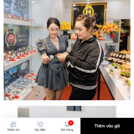
HWATCH CHUYÊN NHẬP KHẨU và PHÂN PHỐI CÁC
LOẠI ĐỒNG HỒ CHÍNH HÃNG.
CẢM ƠN QUÝ KHÁCH ĐÃ TIN TƯỞNG VÀ ỦNG HỘ
HWATCH CHUYÊN NHẬP KHẨU và PHÂN PHỐI CÁC
LOẠI ĐỒNG HỒ CHÍNH HÃNG.
0
Thêm vào giỏ
Nhắn tin
Gọi điện
Giỏ hàng