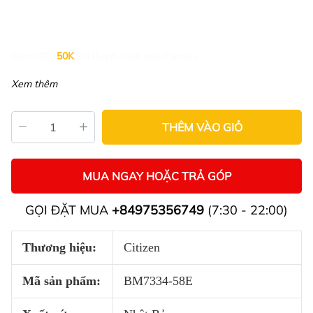
Giảm đến
50K
khi thanh toán qua Fundiin.
Xem thêm
THÊM VÀO GIỎ
MUA NGAY HOẶC TRẢ GÓP
GỌI ĐẶT MUA
+84975356749
(7:30 - 22:00)
Thương hiệu:
Citizen
Mã sản phẩm:
BM7334-58E