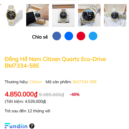
Chia sẻ
Đồng Hồ Nam Citizen Quartz Eco-Drive
BM7334-58E
Thương hiệu:
Citizen
Mã sản phẩm:
BM7334-58E
4.850.000₫
9.385.000₫
-48%
(Tiết kiệm:
4.535.000₫
)
Trả sau đến 12 tháng với