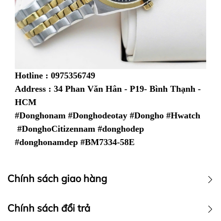
Hotline : 0975356749
Address : 34 Phan Văn Hân - P19- Bình Thạnh -
HCM
#Donghonam #Donghodeotay #Dongho #Hwatch
#DonghoCitizennam #donghodep
#donghonamdep #BM7334-58E
Chính sách giao hàng
Chính sách vận chuyển
Chính sách đổi trả