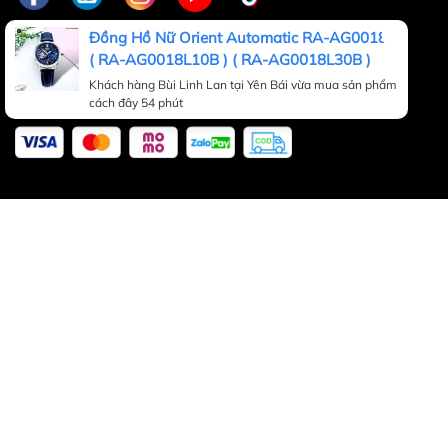
nhất hiện nay
Đồng Hồ Nữ Orient Automatic RA-AG0018L
( RA-AG0018L10B ) ( RA-AG0018L30B )
Để giúp các chàng dễ dàng hơn trong việc lựa chọn
Khách hàng Bùi Linh Lan tại Yên Bái vừa mua sản phẩm
cách đây 54 phút
những siêu phẩm nhà Invicta, Hwatch đã tìm hiểu và
tổng hợp top những phiên bản được yêu thích nhất hiện
nay:
Đồng Hồ Nam Invicta Pin
16739 Dây Sắt Vỏ Vàng
Mặt Trắng Diver's
Với dây sắt mạ vàng sang trọng kết hợp với mặt trắng
đơn giản nhưng đẹp mắt, chiếc đồng hồ này thật sự là
một sự lựa chọn tuyệt vời cho các quý ông. Đặc biệt, khả
năng chống nước lên tới 200m phù hợp với mọi hoạt
động bơi lặn của phái mạnh.