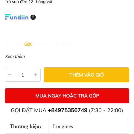
Trả sau đến 12 tháng với
Giảm đến
50K
khi thanh toán qua Fundiin.
Xem thêm
THÊM VÀO GIỎ
MUA NGAY HOẶC TRẢ GÓP
GỌI ĐẶT MUA
+84975356749
(7:30 - 22:00)
Thương hiệu:
Longines