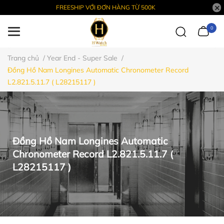
FREESHIP VỚI ĐƠN HÀNG TỪ 500K
0
Trang chủ
/
Year End - Super Sale
/
Đồng Hồ Nam Longines Automatic Chronometer Record
L2.821.5.11.7 ( L28215117 )
Đồng Hồ Nam Longines Automatic
Chronometer Record L2.821.5.11.7 (
L28215117 )