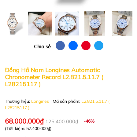
Chia sẻ
Đồng Hồ Nam Longines Automatic
Chronometer Record L2.821.5.11.7 (
L28215117 )
Thương hiệu:
Longines
Mã sản phẩm:
L2.821.5.11.7 (
L28215117 )
68.000.000₫
125.400.000₫
-46%
(Tiết kiệm:
57.400.000₫
)