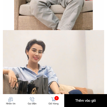
0
Thêm vào giỏ
Nhắn tin
Gọi điện
Giỏ hàng