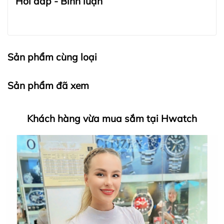
Hỏi đáp - Bình luận
Sản phẩm cùng loại
Sản phẩm đã xem
Khách hàng vừa mua sắm tại Hwatch
HWATCH Chuyên Nhập khẩu Và Phân Phối Các Loại
Đồng Hồ Chính Hãng
Hwatch Chuyên Nhập khẩu Và Phân Phối Các Loại
Đồng Hồ Chính Hãng