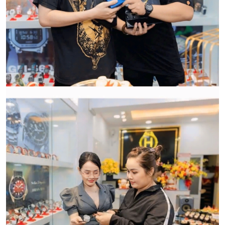
hàng:
HWATCH Chuyên Nhập khẩu Và Phân Phối Các Loại
Đồng Hồ Chính Hãng
CẢM ƠN QUÝ KHÁCH ĐÃ TIN TƯỞNG VÀ ỦNG HỘ
HWATCH CHUYÊN NHẬP KHẨU và PHÂN PHỐI CÁC
LOẠI ĐỒNG HỒ CHÍNH HÃNG.
CẢM ƠN QUÝ KHÁCH ĐÃ TIN TƯỞNG VÀ ỦNG HỘ
HWATCH CHUYÊN NHẬP KHẨU và PHÂN PHỐI CÁC
LOẠI ĐỒNG HỒ CHÍNH HÃNG.