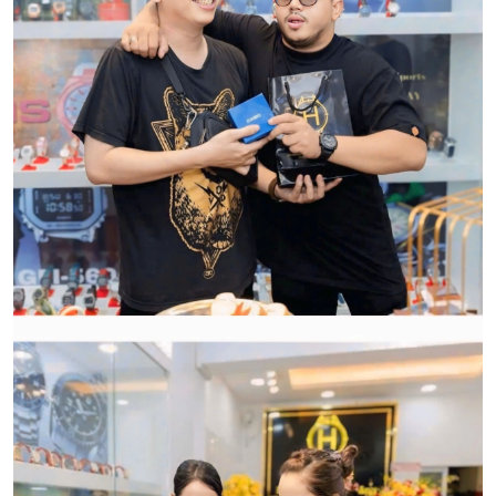
Qui trình xử lý thủ tục đổi trả
hàng:
HWATCH Chuyên Nhập khẩu Và Phân Phối Các Loại
Đồng Hồ Chính Hãng
CẢM ƠN QUÝ KHÁCH ĐÃ TIN TƯỞNG VÀ ỦNG HỘ
HWATCH CHUYÊN NHẬP KHẨU và PHÂN PHỐI CÁC
LOẠI ĐỒNG HỒ CHÍNH HÃNG.