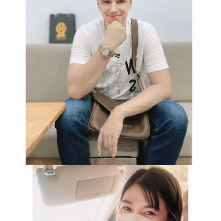
Hwatch Chuyên Nhập khẩu Và Phân Phối Các Loại
Đồng Hồ Chính Hãng
Trường hợp không chấp
nhận đổi hoặc trả sản
phẩm: