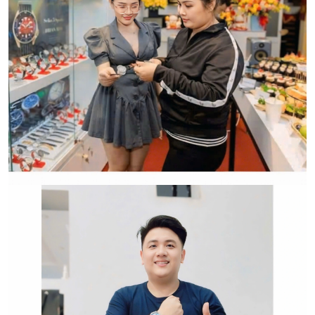
CẢM ƠN QUÝ KHÁCH ĐÃ TIN TƯỞNG VÀ ỦNG HỘ
HWATCH CHUYÊN NHẬP KHẨU và PHÂN PHỐI CÁC
LOẠI ĐỒNG HỒ CHÍNH HÃNG.