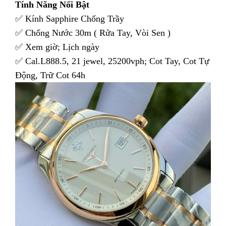
Tính Năng Nổi Bật
✅ Kính Sapphire Chống Trầy
✅ Chống Nước 30m ( Rửa Tay, Vòi Sen )
✅ Xem giờ; Lịch ngày
✅ Cal.L888.5, 21 jewel, 25200vph; Cot Tay, Cot Tự
Động, Trữ Cot 64h