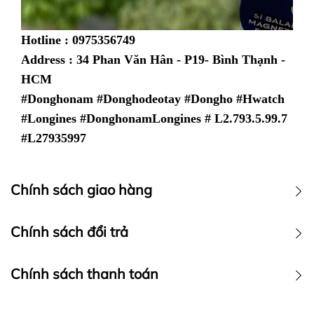
Hotline : 0975356749
Address : 34 Phan Văn Hân - P19- Bình Thạnh -
HCM
#Donghonam #Donghodeotay #Dongho #Hwatch
#Longines #DonghonamLongines # L2.793.5.99.7
#L27935997
Chính sách giao hàng
Chính sách vận chuyển
Chính sách đổi trả
Chính sách thanh toán