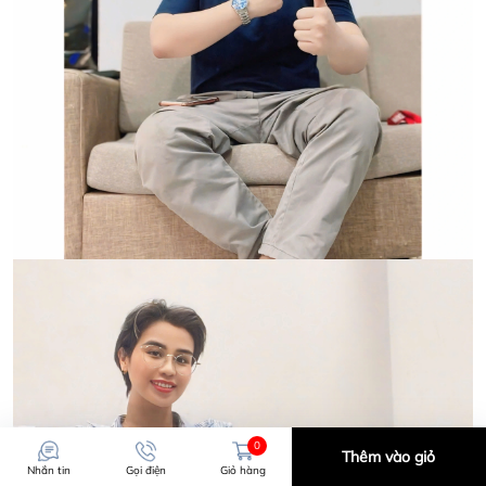
0
Thêm vào giỏ
Nhắn tin
Gọi điện
Giỏ hàng