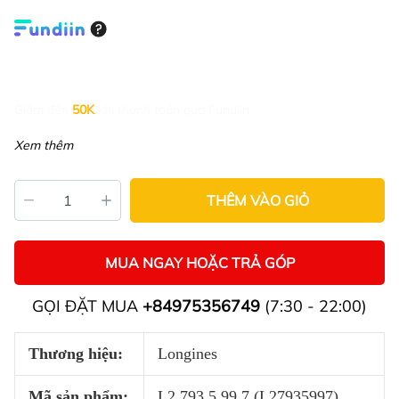
Giảm đến
50K
khi thanh toán qua Fundiin.
Xem thêm
THÊM VÀO GIỎ
MUA NGAY HOẶC TRẢ GÓP
GỌI ĐẶT MUA
+84975356749
(7:30 - 22:00)
Thương hiệu:
Longines
Mã sản phẩm:
L2.793.5.99.7 (L27935997)