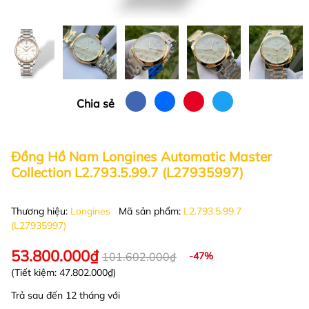
Chia sẻ
Đồng Hồ Nam Longines Automatic Master
Collection L2.793.5.99.7 (L27935997)
Thương hiệu:
Longines
Mã sản phẩm:
L2.793.5.99.7
(L27935997)
53.800.000₫
101.602.000₫
-47%
(Tiết kiệm:
47.802.000₫
)
Trả sau đến 12 tháng với