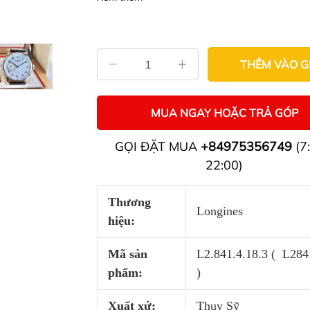
THÊM VÀO G
MUA NGAY HOẶC TRẢ GÓP
GỌI ĐẶT MUA
+84975356749
(7:
22:00)
Thương
Longines
hiệu:
Mã sản
L2.841.4.18.3 ( L28
phẩm:
)
Xuất xứ:
Thụy Sỹ