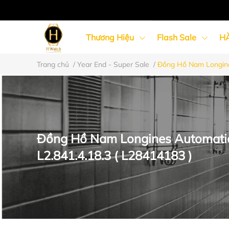
Thương Hiệu
Flash Sale
H
Trang chủ
/
Year End - Super Sale
/
Đồng Hồ Nam Longines
Đồng Hồ Nữ
Đồng Hồ Cặp Đôi
Đồng Hồ Nam Longines Automatic 
L2.841.4.18.3 ( L28414183 )