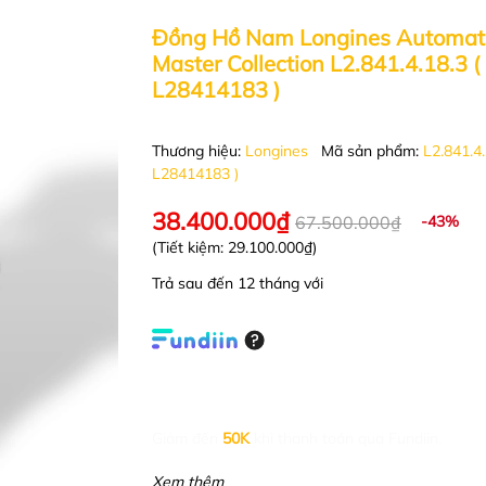
Đồng Hồ Nam Longines Automat
Master Collection L2.841.4.18.3 (
L28414183 )
Thương hiệu:
Longines
Mã sản phẩm:
L2.841.4.
L28414183 )
38.400.000₫
67.500.000₫
-43%
(Tiết kiệm:
29.100.000₫
)
Trả sau đến 12 tháng với
Giảm đến
50K
khi thanh toán qua Fundiin.
Xem thêm