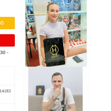
IỎ
30 -
414183