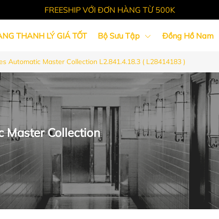
FREESHIP VỚI ĐƠN HÀNG TỪ 500K
ÀNG THANH LÝ GIÁ TỐT
Bộ Sưu Tập
Đồng Hồ Nam
 Automatic Master Collection L2.841.4.18.3 ( L28414183 )
Tin Tức
Master Collection