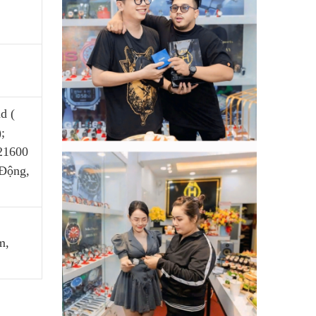
d (
;
 21600
 Động,
m,