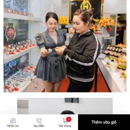
HWATCH CHUYÊN NHẬP KHẨU và PHÂN PHỐI CÁC
LOẠI ĐỒNG HỒ CHÍNH HÃNG.
CẢM ƠN QUÝ KHÁCH ĐÃ TIN TƯỞNG VÀ ỦNG HỘ
HWATCH CHUYÊN NHẬP KHẨU và PHÂN PHỐI CÁC
LOẠI ĐỒNG HỒ CHÍNH HÃNG.
0
Thêm vào giỏ
Nhắn tin
Gọi điện
Giỏ hàng