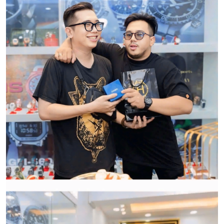
Qui trình xử lý thủ tục đổi trả
hàng:
HWATCH Chuyên Nhập khẩu Và Phân Phối Các Loại
Đồng Hồ Chính Hãng
CẢM ƠN QUÝ KHÁCH ĐÃ TIN TƯỞNG VÀ ỦNG HỘ