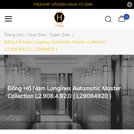
FREESHIP VỚI ĐƠN HÀNG TỪ 500K
0
Trang chủ
/
Year End - Super Sale
/
Đồng Hồ Nam Longines Automatic Master Collection
L2.908.4.92.0 ( L29084920 )
Đồng Hồ Nam Longines Automatic Master
Collection L2.908.4.92.0 ( L29084920 )