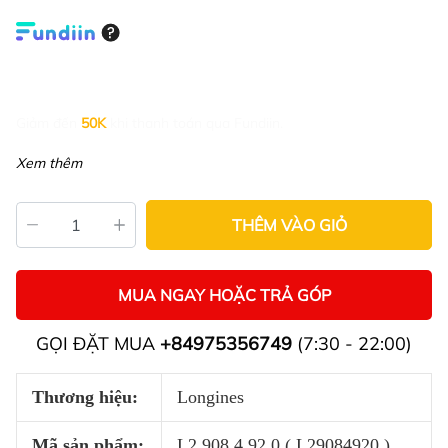
Giảm đến
50K
khi thanh toán qua Fundiin.
Xem thêm
THÊM VÀO GIỎ
MUA NGAY HOẶC TRẢ GÓP
GỌI ĐẶT MUA
+84975356749
(7:30 - 22:00)
Thương hiệu:
Longines
Mã sản phẩm:
L2.908.4.92.0 ( L29084920 )