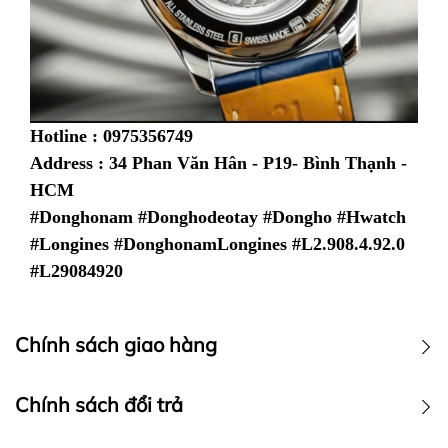
Hotline : 0975356749
Address : 34 Phan Văn Hân - P19- Bình Thạnh -
HCM
#Donghonam #Donghodeotay #Dongho #Hwatch
#Longines #DonghonamLongines #L2.908.4.92.0
#L29084920
Chính sách giao hàng
Chính sách vận chuyển
Chính sách đổi trả