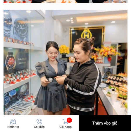
CẢM ƠN QUÝ KHÁCH ĐÃ TIN TƯỞNG VÀ ỦNG HỘ
HWATCH CHUYÊN NHẬP KHẨU và PHÂN PHỐI CÁC
LOẠI ĐỒNG HỒ CHÍNH HÃNG.
CẢM ƠN QUÝ KHÁCH ĐÃ TIN TƯỞNG VÀ ỦNG HỘ
HWATCH CHUYÊN NHẬP KHẨU và PHÂN PHỐI CÁC
LOẠI ĐỒNG HỒ CHÍNH HÃNG.
0
Thêm vào giỏ
Nhắn tin
Gọi điện
Giỏ hàng