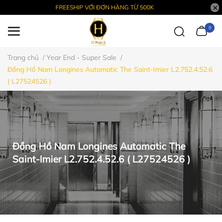
FREESHIP VỚI ĐƠN HÀNG TỪ 500K
0
Trang chủ
/
Year End - Super Sale
/
Đồng Hồ Nam Longines Automatic The Saint-Imier L2.752.4.52.6
( L27524526 )
Đồng Hồ Nam Longines Automatic The
Saint-Imier L2.752.4.52.6 ( L27524526 )