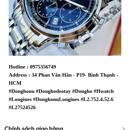
Hotline : 0975356749
Address : 34 Phan Văn Hân - P19- Bình Thạnh -
HCM
#Donghonu #Donghodeotay #Dongho #Hwatch
#Longines #DonghonuLongines #L2.752.4.52.6
#L27524526
Chính sách giao hàng