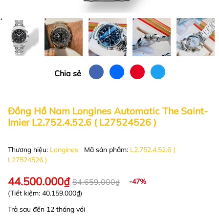
Chia sẻ
Đồng Hồ Nam Longines Automatic The Saint-
Imier L2.752.4.52.6 ( L27524526 )
Thương hiệu:
Longines
Mã sản phẩm:
L2.752.4.52.6 (
L27524526 )
44.500.000₫
84.659.000₫
-47%
(Tiết kiệm:
40.159.000₫
)
Trả sau đến 12 tháng với