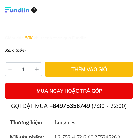
Giảm đến
50K
khi thanh toán qua Fundiin.
Xem thêm
THÊM VÀO GIỎ
MUA NGAY HOẶC TRẢ GÓP
GỌI ĐẶT MUA
+84975356749
(7:30 - 22:00)
Thương hiệu:
Longines
Mã sản phẩm:
L2.752.4.52.6 ( L27524526 )