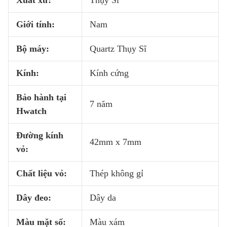
Xuất xứ:
Thụy Sĩ
Giới tính:
Nam
Bộ máy:
Quartz Thụy Sĩ
Kính:
Kính cứng
Bảo hành tại
7 năm
Hwatch
Đường kính
42mm x 7mm
vỏ:
Chất liệu vỏ:
Thép không gỉ
Dây đeo:
Dây da
Màu mặt số:
Màu xám