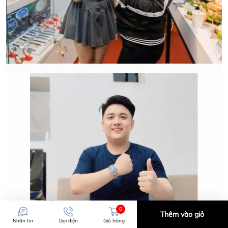
0
Thêm vào giỏ
Nhắn tin
Gọi điện
Giỏ hàng