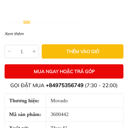
Giảm đến
50K
khi thanh toán qua Fundiin.
Xem thêm
THÊM VÀO GIỎ
MUA NGAY HOẶC TRẢ GÓP
GỌI ĐẶT MUA
+84975356749
(7:30 - 22:00)
Thương hiệu:
Movado
Mã sản phẩm:
3600442