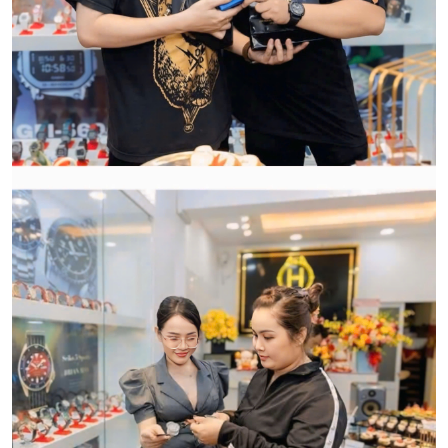
hàng:
HWATCH Chuyên Nhập khẩu Và Phân Phối Các Loại
Đồng Hồ Chính Hãng
CẢM ƠN QUÝ KHÁCH ĐÃ TIN TƯỞNG VÀ ỦNG HỘ
HWATCH CHUYÊN NHẬP KHẨU và PHÂN PHỐI CÁC
LOẠI ĐỒNG HỒ CHÍNH HÃNG.
CẢM ƠN QUÝ KHÁCH ĐÃ TIN TƯỞNG VÀ ỦNG HỘ
HWATCH CHUYÊN NHẬP KHẨU và PHÂN PHỐI CÁC
LOẠI ĐỒNG HỒ CHÍNH HÃNG.