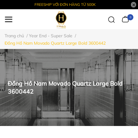
FREESHIP VỚI ĐƠN HÀNG TỪ 500K
0
Trang chủ
/
Year End - Super Sale
/
Đồng Hồ Nam Movado Quartz Large Bold 3600442
Đồng Hồ Nam Movado Quartz Large Bold
3600442