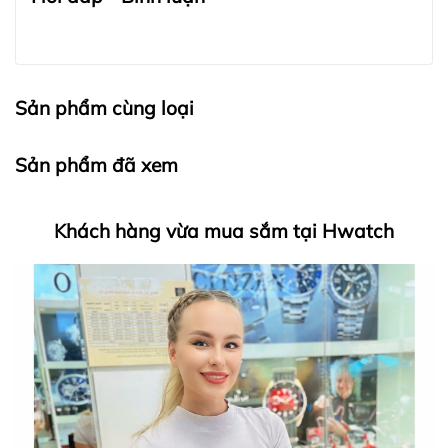
Sản phẩm cùng loại
Sản phẩm đã xem
Khách hàng vừa mua sắm tại Hwatch
HWATCH Chuyên Nhập khẩu Và Phân Phối Các Loại
Đồng Hồ Chính Hãng
Hwatch Chuyên Nhập khẩu Và Phân Phối Các Loại
Đồng Hồ Chính Hãng