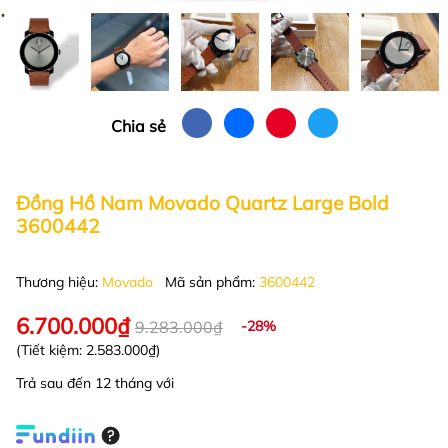
Chia sẻ
Đồng Hồ Nam Movado Quartz Large Bold
3600442
Thương hiệu:
Movado
Mã sản phẩm:
3600442
6.700.000₫
9.283.000₫
-28%
(Tiết kiệm:
2.583.000₫
)
Trả sau đến 12 tháng với