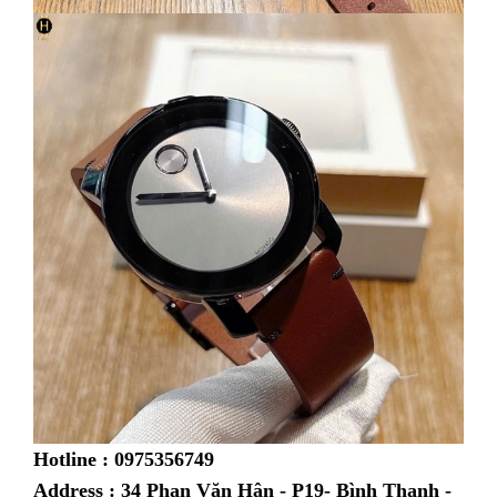
Hotline : 0975356749
Address : 34 Phan Văn Hân - P19- Bình Thạnh -