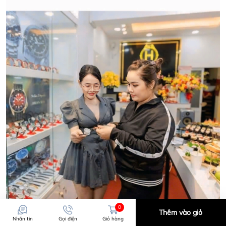
CẢM ƠN QUÝ KHÁCH ĐÃ TIN TƯỞNG VÀ ỦNG HỘ
HWATCH CHUYÊN NHẬP KHẨU và PHÂN PHỐI CÁC
LOẠI ĐỒNG HỒ CHÍNH HÃNG.
CẢM ƠN QUÝ KHÁCH ĐÃ TIN TƯỞNG VÀ ỦNG HỘ
HWATCH CHUYÊN NHẬP KHẨU và PHÂN PHỐI CÁC
LOẠI ĐỒNG HỒ CHÍNH HÃNG.
0
Thêm vào giỏ
Nhắn tin
Gọi điện
Giỏ hàng