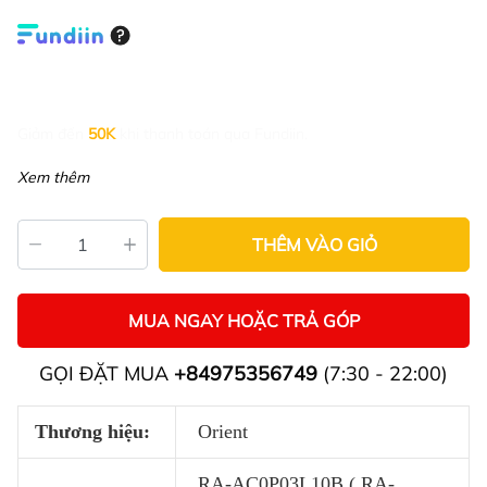
Giảm đến
50K
khi thanh toán qua Fundiin.
Xem thêm
THÊM VÀO GIỎ
MUA NGAY HOẶC TRẢ GÓP
GỌI ĐẶT MUA
+84975356749
(7:30 - 22:00)
Thương hiệu:
Orient
RA-AC0P03L10B ( RA-