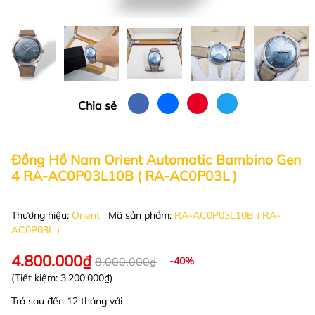
Chia sẻ
Đồng Hồ Nam Orient Automatic Bambino Gen
4 RA-AC0P03L10B ( RA-AC0P03L )
Thương hiệu:
Orient
Mã sản phẩm:
RA-AC0P03L10B ( RA-
AC0P03L )
4.800.000₫
8.000.000₫
-40%
(Tiết kiệm:
3.200.000₫
)
Trả sau đến 12 tháng với