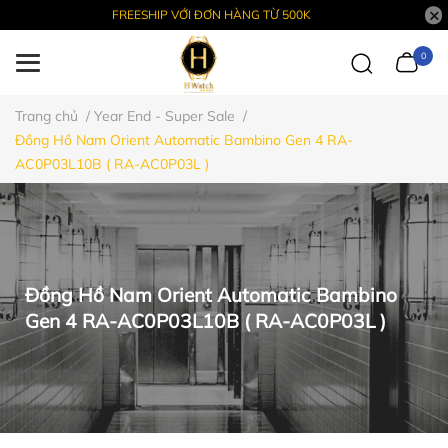
FREESHIP VỚI ĐƠN HÀNG TỪ 500K
0
Trang chủ
/
Year End - Super Sale
/
Đồng Hồ Nam Orient Automatic Bambino Gen 4 RA-
AC0P03L10B ( RA-AC0P03L )
Đồng Hồ Nam Orient Automatic Bambino
Gen 4 RA-AC0P03L10B ( RA-AC0P03L )