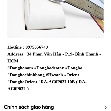
Hotline : 0975356749
Address : 34 Phan Văn Hân - P19- Bình Thạnh -
HCM
#Donghonam #Donghodeotay #Dongho
#Donghochinhhang #Hwatch #Orient
#DonghoOrient
#RA-AC0P03L10B ( RA-
AC0P03L )
Chính sách giao hàng