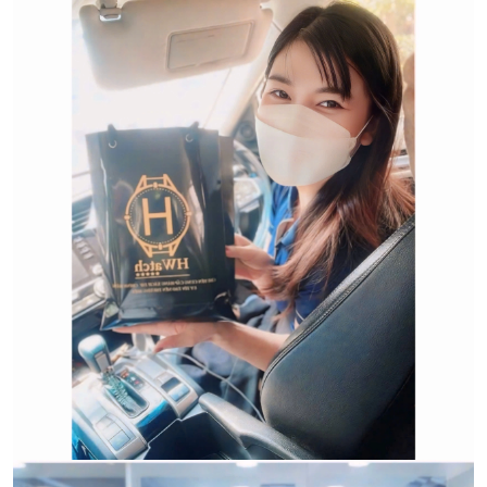
Trường hợp không chấp
nhận đổi hoặc trả sản
phẩm:
CẢM ƠN QUÝ KHÁCH ĐÃ TIN TƯỞNG VÀ ỦNG HỘ
HWATCH Chuyên Nhập khẩu Và