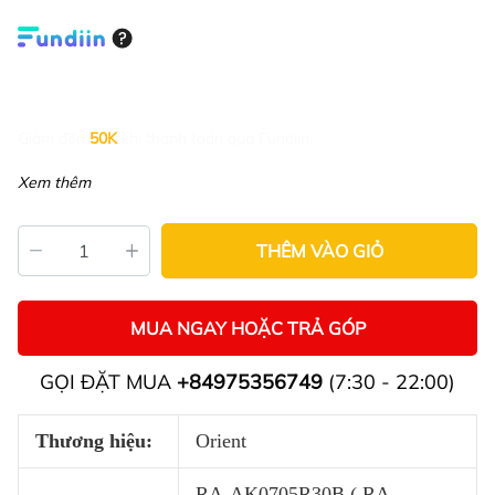
Giảm đến
50K
khi thanh toán qua Fundiin.
Xem thêm
THÊM VÀO GIỎ
MUA NGAY HOẶC TRẢ GÓP
GỌI ĐẶT MUA
+84975356749
(7:30 - 22:00)
Thương hiệu:
Orient
RA-AK0705R30B ( RA-