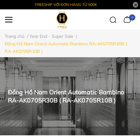
FREESHIP VỚI ĐƠN HÀNG TỪ 500K
0
Trang chủ
/
Year End - Super Sale
/
Đồng Hồ Nam Orient Automatic Bambino RA-AK0705R30B (
RA-AK0705R10B )
Đồng Hồ Nam Orient Automatic Bambino
RA-AK0705R30B ( RA-AK0705R10B )