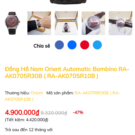
Chia sẻ
Đồng Hồ Nam Orient Automatic Bambino RA-
AK0705R30B ( RA-AK0705R10B )
Thương hiệu:
Orient
Mã sản phẩm:
RA-AK0705R30B ( RA-
AK0705R10B )
4.900.000₫
9.320.000₫
-47%
(Tiết kiệm:
4.420.000₫
)
Trả sau đến 12 tháng với