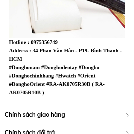
Hotline : 0975356749
Address : 34 Phan Văn Hân - P19- Bình Thạnh -
HCM
#Donghonam #Donghodeotay #Dongho
#Donghochinhhang #Hwatch #Orient
#DonghoOrient #
RA-AK0705R30B ( RA-
AK0705R10B )
Chính sách giao hàng
Chính sách vận chuyển
Chính sách đổi trả