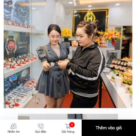
CẢM ƠN QUÝ KHÁCH ĐÃ TIN TƯỞNG VÀ ỦNG HỘ
HWATCH CHUYÊN NHẬP KHẨU và PHÂN PHỐI CÁC
LOẠI ĐỒNG HỒ CHÍNH HÃNG.
CẢM ƠN QUÝ KHÁCH ĐÃ TIN TƯỞNG VÀ ỦNG HỘ
HWATCH CHUYÊN NHẬP KHẨU và PHÂN PHỐI CÁC
LOẠI ĐỒNG HỒ CHÍNH HÃNG.
0
Thêm vào giỏ
Nhắn tin
Gọi điện
Giỏ hàng