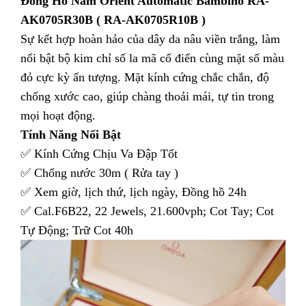
Đồng Hồ Nam Orient Automatic Bambino RA-
AK0705R30B ( RA-AK0705R10B )
Sự kết hợp hoàn hảo của dây da nâu viền trắng, làm
nổi bật bộ kim chỉ số la mã cổ điển cùng mặt số màu
đỏ cực kỳ ấn tượng. Mặt kính cứng chắc chắn, độ
chống xước cao, giúp chàng thoải mái, tự tin trong
mọi hoạt động.
Tính Năng Nổi Bật
✅ Kính Cứng Chịu Va Đập Tốt
✅ Chống nước 30m ( Rửa tay )
✅ Xem giờ, lịch thứ, lịch ngày, Đồng hồ 24h
✅ Cal.F6B22, 22 Jewels, 21.600vph; Cot Tay; Cot
Tự Động; Trữ Cot 40h