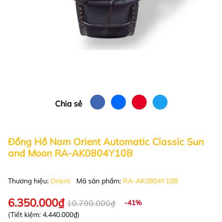
Chia sẻ
Đồng Hồ Nam Orient Automatic Classic Sun
and Moon RA-AK0804Y10B
Thương hiệu:
Orient
Mã sản phẩm:
RA-AK0804Y10B
6.350.000₫
10.790.000₫
-41%
(Tiết kiệm:
4.440.000₫
)