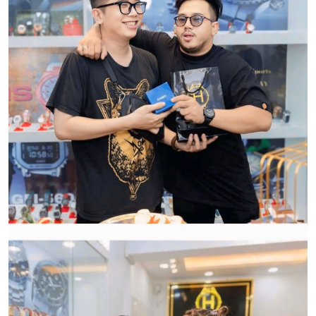
Qui trình xử lý thủ tục đổi trả
hàng:
HWATCH Chuyên Nhập khẩu Và Phân Phối Các Loại
Đồng Hồ Chính Hãng
CẢM ƠN QUÝ KHÁCH ĐÃ TIN TƯỞNG VÀ ỦNG HỘ
HWATCH CHUYÊN NHẬP KHẨU và PHÂN PHỐI CÁC
LOẠI ĐỒNG HỒ CHÍNH HÃNG.