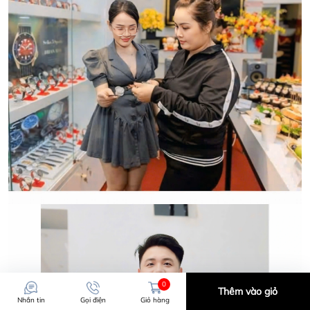
CẢM ƠN QUÝ KHÁCH ĐÃ TIN TƯỞNG VÀ ỦNG HỘ
HWATCH CHUYÊN NHẬP KHẨU và PHÂN PHỐI CÁC
LOẠI ĐỒNG HỒ CHÍNH HÃNG.
0
Thêm vào giỏ
Nhắn tin
Gọi điện
Giỏ hàng