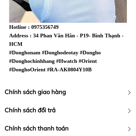
Hotline : 0975356749
Address : 34 Phan Văn Hân - P19- Bình Thạnh -
HCM
#Donghonam #Donghodeotay #Dongho
#Donghochinhhang #Hwatch #Orient
#DonghoOrient #
RA-AK0804Y10B
Chính sách giao hàng
Chính sách vận chuyển
Chính sách đổi trả
Chính sách thanh toán