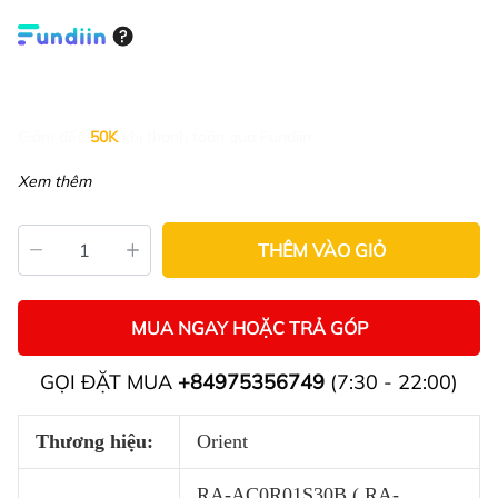
Giảm đến
50K
khi thanh toán qua Fundiin.
Xem thêm
THÊM VÀO GIỎ
MUA NGAY HOẶC TRẢ GÓP
GỌI ĐẶT MUA
+84975356749
(7:30 - 22:00)
Thương hiệu:
Orient
RA-AC0R01S30B ( RA-