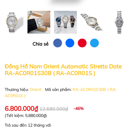
Chia sẻ
Đồng Hồ Nam Orient Automatic Stretto Date
RA-AC0R01S30B ( RA-AC0R01S )
Thương hiệu:
Orient
Mã sản phẩm:
RA-AC0R01S30B ( RA-
AC0R01S )
6.800.000₫
12.680.000₫
-46%
(Tiết kiệm:
5.880.000₫
)
Trả sau đến 12 tháng với