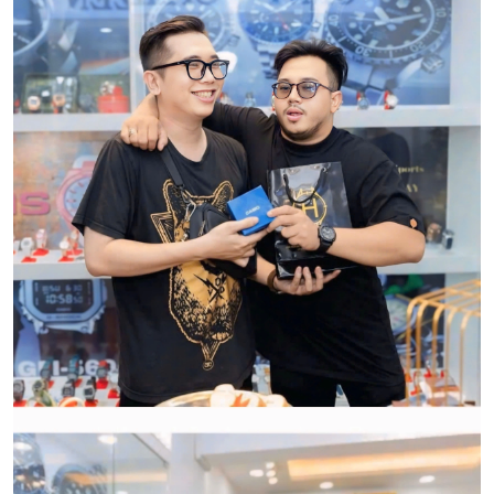
Qui trình xử lý thủ tục đổi trả
hàng:
HWATCH Chuyên Nhập khẩu Và Phân Phối Các Loại
Đồng Hồ Chính Hãng
CẢM ƠN QUÝ KHÁCH ĐÃ TIN TƯỞNG VÀ ỦNG HỘ