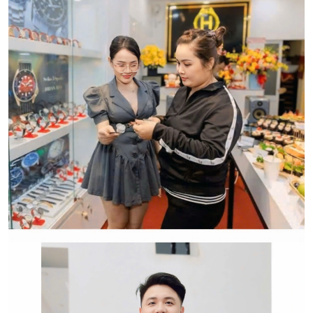
HWATCH CHUYÊN NHẬP KHẨU và PHÂN PHỐI CÁC
LOẠI ĐỒNG HỒ CHÍNH HÃNG.
CẢM ƠN QUÝ KHÁCH ĐÃ TIN TƯỞNG VÀ ỦNG HỘ
HWATCH CHUYÊN NHẬP KHẨU và PHÂN PHỐI CÁC
LOẠI ĐỒNG HỒ CHÍNH HÃNG.