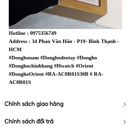
Hotline : 0975356749
Address : 34 Phan Văn Hân - P19- Bình Thạnh -
HCM
#Donghonam #Donghodeotay #Dongho
#Donghochinhhang #Hwatch #Orient
#DonghoOrient
#RA-AC0R01S30B # RA-
AC0R01S
Chính sách giao hàng
Chính sách vận chuyển
Chính sách đổi trả