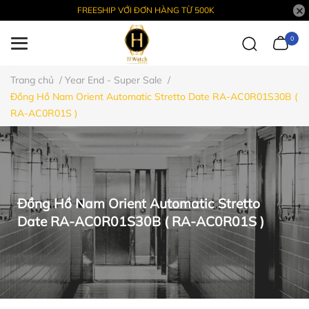
FREESHIP VỚI ĐƠN HÀNG TỪ 500K
0
Trang chủ
/
Year End - Super Sale
/
Đồng Hồ Nam Orient Automatic Stretto Date RA-AC0R01S30B (
RA-AC0R01S )
Đồng Hồ Nam Orient Automatic Stretto
Date RA-AC0R01S30B ( RA-AC0R01S )