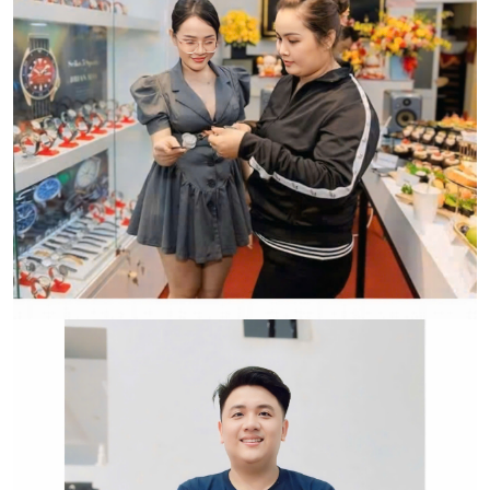
CẢM ƠN QUÝ KHÁCH ĐÃ TIN TƯỞNG VÀ ỦNG HỘ
HWATCH CHUYÊN NHẬP KHẨU và PHÂN PHỐI CÁC
LOẠI ĐỒNG HỒ CHÍNH HÃNG.