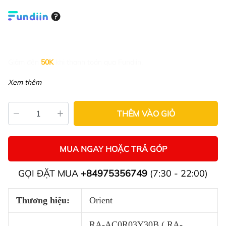
Giảm đến
50K
khi thanh toán qua Fundiin.
Xem thêm
THÊM VÀO GIỎ
MUA NGAY HOẶC TRẢ GÓP
GỌI ĐẶT MUA
+84975356749
(7:30 - 22:00)
Thương hiệu:
Orient
RA-AC0R03Y30B ( RA-