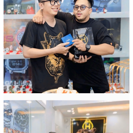
Qui trình xử lý thủ tục đổi trả
hàng:
HWATCH Chuyên Nhập khẩu Và Phân Phối Các Loại
Đồng Hồ Chính Hãng
CẢM ƠN QUÝ KHÁCH ĐÃ TIN TƯỞNG VÀ ỦNG HỘ
HWATCH CHUYÊN NHẬP KHẨU và PHÂN PHỐI CÁC
LOẠI ĐỒNG HỒ CHÍNH HÃNG.