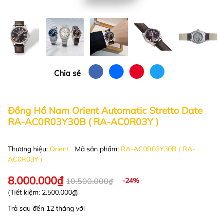
Chia sẻ
Đồng Hồ Nam Orient Automatic Stretto Date
RA-AC0R03Y30B ( RA-AC0R03Y )
Thương hiệu:
Orient
Mã sản phẩm:
RA-AC0R03Y30B ( RA-
AC0R03Y )
8.000.000₫
10.500.000₫
-24%
(Tiết kiệm:
2.500.000₫
)
Trả sau đến 12 tháng với