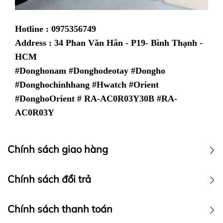
Hotline : 0975356749
Address : 34 Phan Văn Hân - P19- Bình Thạnh -
HCM
#Donghonam #Donghodeotay #Dongho
#Donghochinhhang #Hwatch #Orient
#DonghoOrient
# RA-AC0R03Y30B #RA-
AC0R03Y
Chính sách giao hàng
Chính sách vận chuyển
Chính sách đổi trả
Chính sách thanh toán