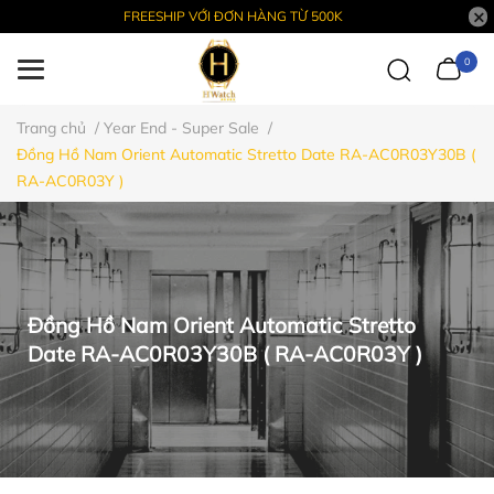
FREESHIP VỚI ĐƠN HÀNG TỪ 500K
0
Trang chủ
/
Year End - Super Sale
/
Đồng Hồ Nam Orient Automatic Stretto Date RA-AC0R03Y30B (
RA-AC0R03Y )
Đồng Hồ Nam Orient Automatic Stretto
Date RA-AC0R03Y30B ( RA-AC0R03Y )