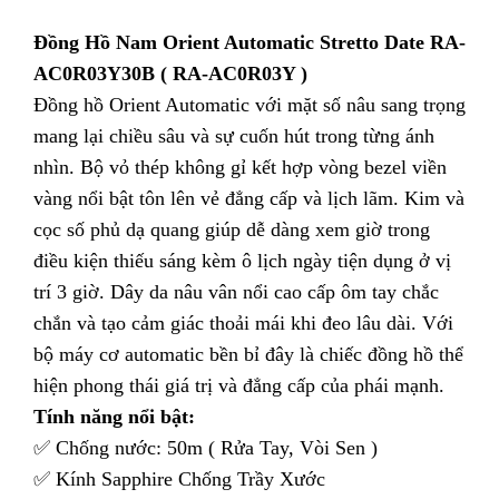
Đồng Hồ Nam Orient Automatic Stretto Date RA-
AC0R03Y30B ( RA-AC0R03Y )
Đồng hồ Orient Automatic với mặt số nâu sang trọng
mang lại chiều sâu và sự cuốn hút trong từng ánh
nhìn. Bộ vỏ thép không gỉ kết hợp vòng bezel viền
vàng nổi bật tôn lên vẻ đẳng cấp và lịch lãm. Kim và
cọc số phủ dạ quang giúp dễ dàng xem giờ trong
điều kiện thiếu sáng kèm ô lịch ngày tiện dụng ở vị
trí 3 giờ. Dây da nâu vân nổi cao cấp ôm tay chắc
chắn và tạo cảm giác thoải mái khi đeo lâu dài. Với
bộ máy cơ automatic bền bỉ đây là chiếc đồng hồ thể
hiện phong thái giá trị và đẳng cấp của phái mạnh.
Tính năng nổi bật:
✅ Chống nước: 50m ( Rửa Tay, Vòi Sen )
✅ Kính Sapphire Chống Trầy Xước