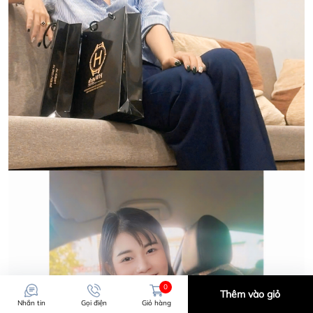
0
Thêm vào giỏ
Nhắn tin
Gọi điện
Giỏ hàng