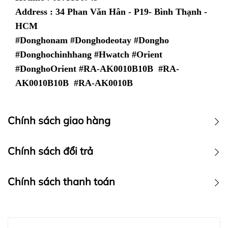
Address : 34 Phan Văn Hân - P19- Bình Thạnh -
HCM
#Donghonam #Donghodeotay #Dongho
#Donghochinhhang #Hwatch #Orient
#DonghoOrient #
RA-AK0010B10B #RA-
AK0010B10B #RA-AK0010B
Chính sách giao hàng
Chính sách vận chuyển
Chính sách đổi trả
Chính sách thanh toán
Chính sách thanh toán :
Hwatch