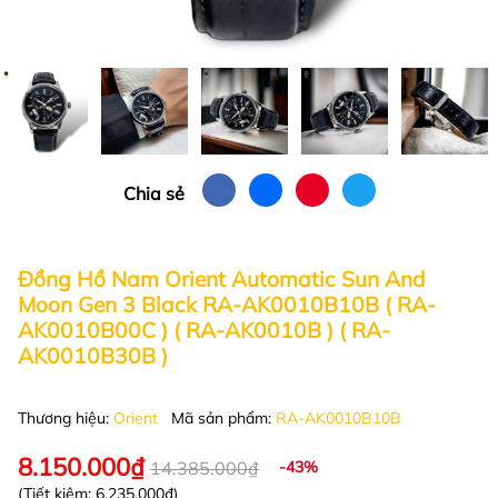
Chia sẻ
Đồng Hồ Nam Orient Automatic Sun And
Moon Gen 3 Black RA-AK0010B10B ( RA-
AK0010B00C ) ( RA-AK0010B ) ( RA-
AK0010B30B )
Thương hiệu:
Orient
Mã sản phẩm:
RA-AK0010B10B
8.150.000₫
14.385.000₫
-43%
(Tiết kiệm:
6.235.000₫
)