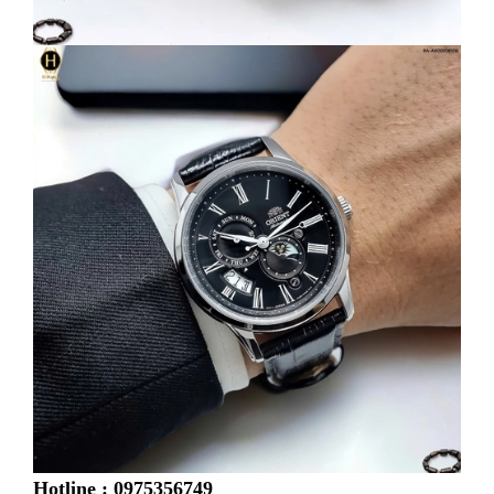
Hotline : 0975356749