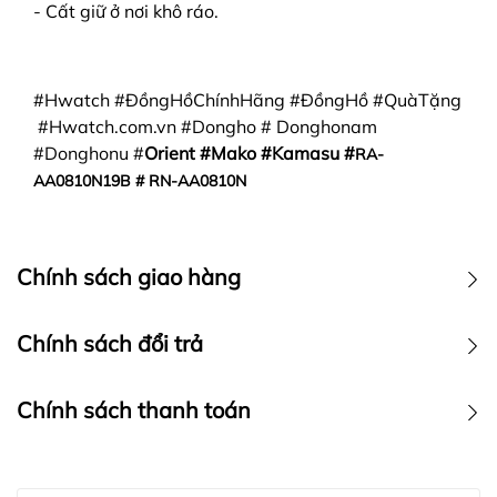
- Cất giữ ở nơi khô ráo.
#Hwatch #ĐồngHồChínhHãng #ĐồngHồ #QuàTặng
#Hwatch.com.vn #Dongho # Donghonam
#Donghonu #
Orient #Mako #Kamasu #
RA-
AA0810N19B # RN-AA0810N
Chính sách giao hàng
Chính sách vận chuyển
Chính sách đổi trả
Chính sách thanh toán
Chính sách thanh toán :
Hwatch