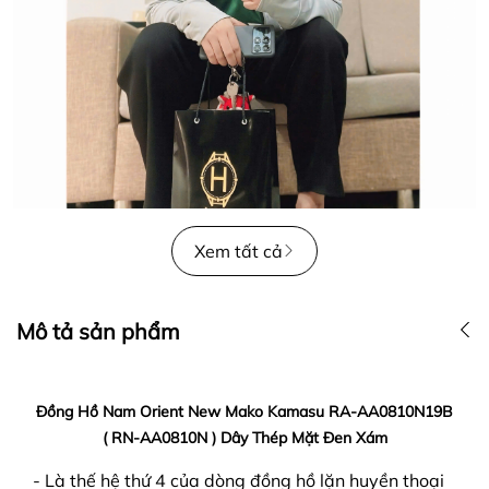
Xem tất cả
Mô tả sản phẩm
Đồng Hồ Nam Orient New Mako Kamasu RA-AA0810N19B
( RN-AA0810N ) Dây Thép Mặt Đen Xám
- Là thế hệ thứ 4 của dòng đồng hồ lặn huyền thoại