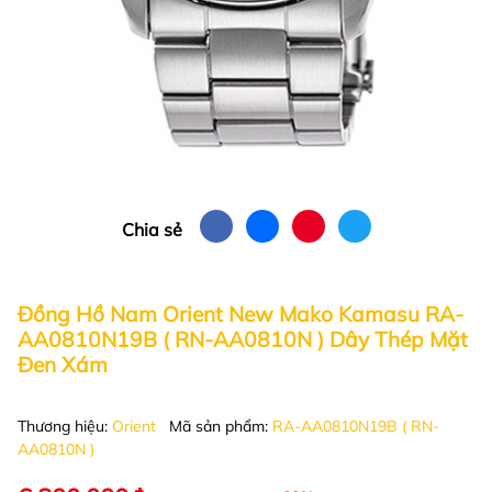
Chia sẻ
Đồng Hồ Nam Orient New Mako Kamasu RA-
AA0810N19B ( RN-AA0810N ) Dây Thép Mặt
Đen Xám
Thương hiệu:
Orient
Mã sản phẩm:
RA-AA0810N19B ( RN-
AA0810N )