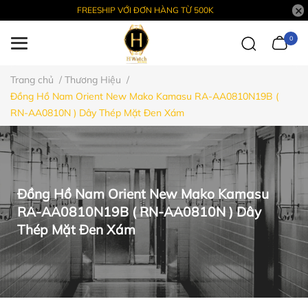
FREESHIP VỚI ĐƠN HÀNG TỪ 500K
0
Trang chủ
/
Thương Hiệu
/
Đồng Hồ Nam Orient New Mako Kamasu RA-AA0810N19B (
RN-AA0810N ) Dây Thép Mặt Đen Xám
Đồng Hồ Nam Orient New Mako Kamasu
RA-AA0810N19B ( RN-AA0810N ) Dây
Thép Mặt Đen Xám