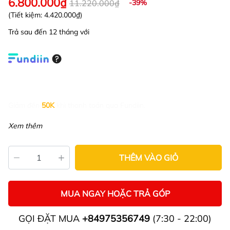
6.800.000₫
11.220.000₫
-39%
(Tiết kiệm:
4.420.000₫
)
Trả sau đến 12 tháng với
Giảm đến
50K
khi thanh toán qua Fundiin.
Xem thêm
THÊM VÀO GIỎ
MUA NGAY HOẶC TRẢ GÓP
GỌI ĐẶT MUA
+84975356749
(7:30 - 22:00)