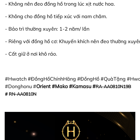
- Không nên đeo đồng hồ trong lúc xịt nước hoa.
- Không cho đồng hồ tiếp xúc với nam châm.
- Bảo trì thường xuyên: 1-2 năm/ lần
- Riêng với đồng hồ cơ: Khuyến khích nên đeo thường xuyên
- Cất giữ ở nơi khô ráo.
#Hwatch #ĐồngHồChínhHãng #ĐồngHồ #QuàTặng #Hwat
#Donghonu #
Orient #Mako #Kamasu #
RA-AA0810N19B
# RN-AA0810N