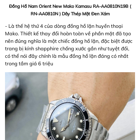
Đồng Hồ Nam Orient New Mako Kamasu RA-AA0810N19B (
RN-AA0810N ) Dây Thép Mặt Đen Xám
- Là thế hệ thứ 4 của dòng đồng hồ lặn huyền thoại
Mako. Thiết kế thay đổi hoàn toàn về phần mặt đã tạo
nên đúng nghĩa là một chiếc đồng hồ lặn, đặc biệt được
trang bị kính shapphire chống xước gần như tuyệt đối,
có thể nói đây chính là mẫu đồng hồ lặn đáng có nhất
trong tầm giá 6 triệu