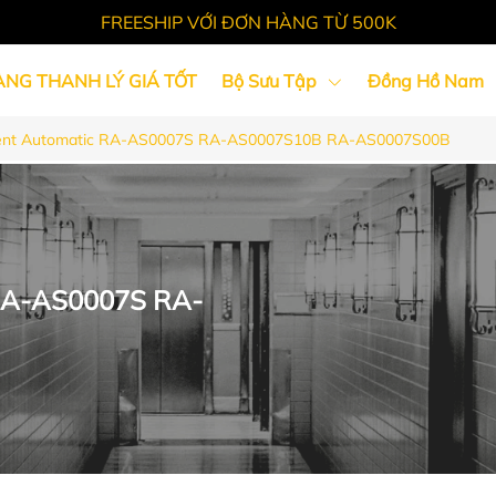
FREESHIP VỚI ĐƠN HÀNG TỪ 500K
ÀNG THANH LÝ GIÁ TỐT
Bộ Sưu Tập
Đồng Hồ Nam
ent Automatic RA-AS0007S RA-AS0007S10B RA-AS0007S00B
Tin Tức
 RA-AS0007S RA-