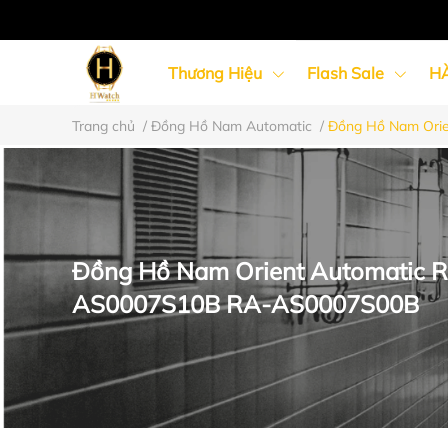
Thương Hiệu
Flash Sale
H
Trang chủ
/
Đồng Hồ Nam Automatic
/
Đồng Hồ Nam Ori
Đồng Hồ Nữ
Đồng Hồ Cặp Đôi
Đồng Hồ Nam Orient Automatic
AS0007S10B RA-AS0007S00B