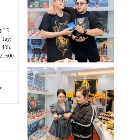
( Lộ
 Tay;
 40h;
 21600
m,