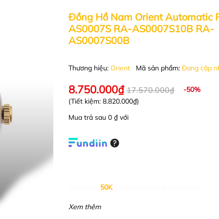
Đồng Hồ Nam Orient Automatic 
AS0007S RA-AS0007S10B RA-
AS0007S00B
Thương hiệu:
Orient
Mã sản phẩm:
Đang cập n
8.750.000₫
17.570.000₫
-50%
(Tiết kiệm:
8.820.000₫
)
Mua trả sau 0 ₫ với
Giảm đến
50K
khi thanh toán qua Fundiin.
Xem thêm