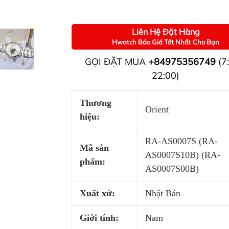
Liên Hệ Đặt Hàng
Hwatch Báo Giá Tốt Nhất Cho Bạn
GỌI ĐẶT MUA
+84975356749
(7:
22:00)
Thương
Orient
hiệu:
RA-AS0007S (RA-
Mã sản
AS0007S10B) (RA-
phẩm:
AS0007S00B)
Xuất xứ:
Nhật Bản
Giới tính:
Nam