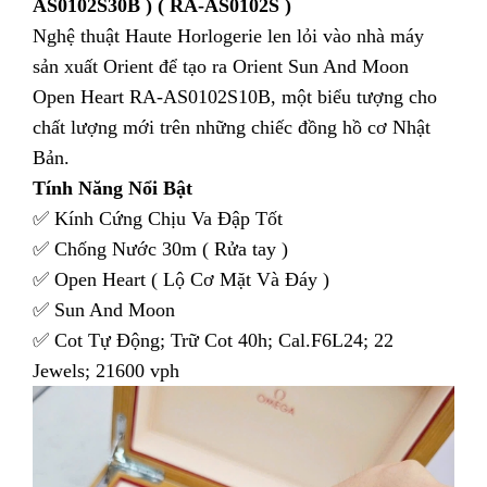
AS0102S30B ) ( RA-AS0102S )
Nghệ thuật Haute Horlogerie len lỏi vào nhà máy
sản xuất Orient để tạo ra Orient Sun And Moon
Open Heart RA-AS0102S10B, một biểu tượng cho
chất lượng mới trên những chiếc đồng hồ cơ Nhật
Bản.
Tính Năng Nổi Bật
✅ Kính Cứng Chịu Va Đập Tốt
✅ Chống Nước 30m ( Rửa tay )
✅ Open Heart ( Lộ Cơ Mặt Và Đáy )
✅ Sun And Moon
✅ Cot Tự Động; Trữ Cot 40h; Cal.F6L24; 22
Jewels; 21600 vph