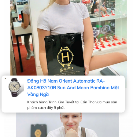
Hwatch Chuyên Nhập khẩu Và Phân Phối Các Loại
Đồng Hồ Chính Hãng
HWATCH Chuyên Nhập khẩu Và Phân Phối Các Loại
Đồng Hồ Chính Hãng
Đồng Hồ Nam Orient Automatic RA-
AK0803Y10B Sun And Moon Bambino Mặt
Vàng Ngà
Khách hàng Trịnh Kim Tuyết tại Cần Thơ vừa mua sản
phẩm cách đây 9 phút
Hwatch Chuyên Nhập khẩu Và Phân Phối Các Loại
Đồng Hồ Chính Hãng