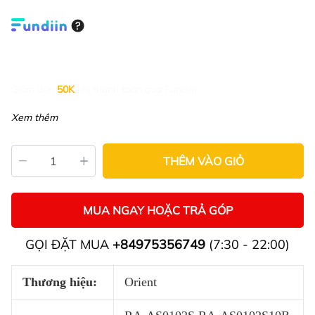
Giảm đến
50K
khi thanh toán qua Fundiin.
Xem thêm
THÊM VÀO GIỎ
MUA NGAY HOẶC TRẢ GÓP
GỌI ĐẶT MUA
+84975356749
(7:30 - 22:00)
Thương hiệu:
Orient