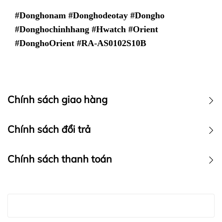
#Donghonam #Donghodeotay #Dongho
#Donghochinhhang #Hwatch #Orient
#DonghoOrient #
RA-AS0102S10B
Chính sách giao hàng
Chính sách vận chuyển
Chính sách đổi trả
Chính sách thanh toán
Chính sách thanh toán :
Hwatch
LƯU Ý: HWATCH Chuyên Nhập khẩu Và Phân Phối Các
Chuyên Nhập khẩu Và Phân Phối Các Loại Đồng Hồ
Loại Đồng Hồ Chính Hãng miễn phí vận chuyển toàn
Chính Hãng