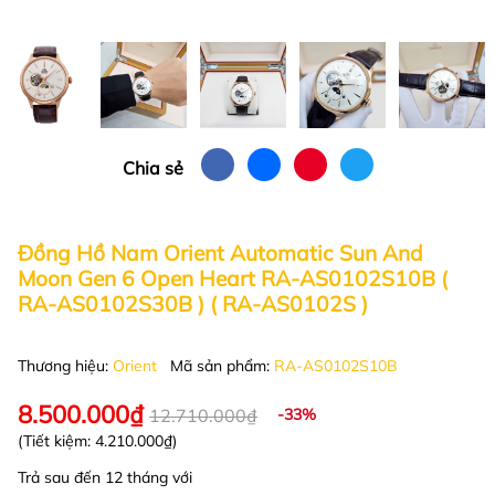
Chia sẻ
Đồng Hồ Nam Orient Automatic Sun And
Moon Gen 6 Open Heart RA-AS0102S10B (
RA-AS0102S30B ) ( RA-AS0102S )
Thương hiệu:
Orient
Mã sản phẩm:
RA-AS0102S10B
8.500.000₫
12.710.000₫
-33%
(Tiết kiệm:
4.210.000₫
)
Trả sau đến 12 tháng với