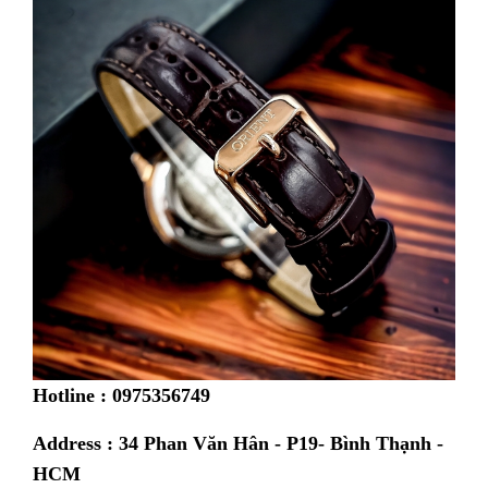
Hotline : 0975356749
Address : 34 Phan Văn Hân - P19- Bình Thạnh -
HCM