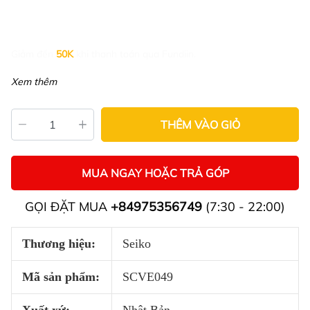
Giảm đến
50K
khi thanh toán qua Fundiin.
Xem thêm
THÊM VÀO GIỎ
MUA NGAY HOẶC TRẢ GÓP
GỌI ĐẶT MUA
+84975356749
(7:30 - 22:00)
Thương hiệu:
Seiko
Mã sản phẩm:
SCVE049