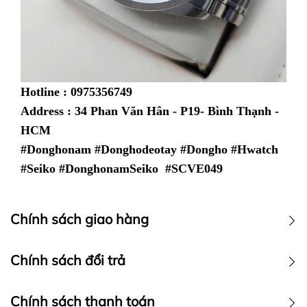
Hotline : 0975356749
Address : 34 Phan Văn Hân - P19- Bình Thạnh -
HCM
#Donghonam #Donghodeotay #Dongho #Hwatch
#Seiko #DonghonamSeiko #SCVE049
Chính sách giao hàng
Chính sách vận chuyển
Chính sách đổi trả
Chính sách thanh toán