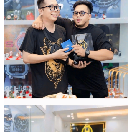
Qui trình xử lý thủ tục đổi trả
hàng:
HWATCH Chuyên Nhập khẩu Và Phân Phối Các Loại
Đồng Hồ Chính Hãng
CẢM ƠN QUÝ KHÁCH ĐÃ TIN TƯỞNG VÀ ỦNG HỘ
HWATCH CHUYÊN NHẬP KHẨU và PHÂN PHỐI CÁC