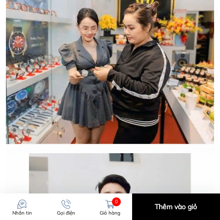
LOẠI ĐỒNG HỒ CHÍNH HÃNG.
CẢM ƠN QUÝ KHÁCH ĐÃ TIN TƯỞNG VÀ ỦNG HỘ
HWATCH CHUYÊN NHẬP KHẨU và PHÂN PHỐI CÁC
LOẠI ĐỒNG HỒ CHÍNH HÃNG.
0
Thêm vào giỏ
Nhắn tin
Gọi điện
Giỏ hàng