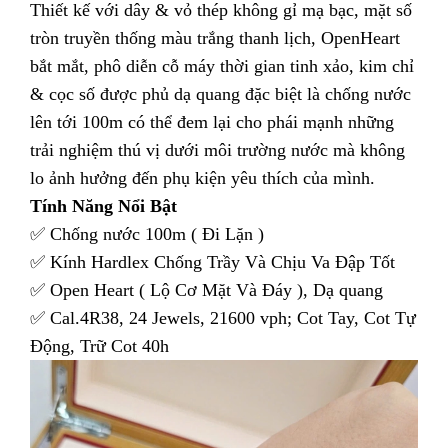
Thiết kế với dây & vỏ thép không gỉ mạ bạc, mặt số
tròn truyền thống màu trắng thanh lịch, OpenHeart
bắt mắt, phô diễn cỗ máy thời gian tinh xảo, kim chỉ
& cọc số được phủ dạ quang đặc biệt là chống nước
lên tới 100m có thể đem lại cho phái mạnh những
trải nghiệm thú vị dưới môi trường nước mà không
lo ảnh hưởng đến phụ kiện yêu thích của mình.
Tính Năng Nổi Bật
✅ Chống nước 100m ( Đi Lặn )
✅ Kính Hardlex Chống Trầy Và Chịu Va Đập Tốt
✅ Open Heart ( Lộ Cơ Mặt Và Đáy ), Dạ quang
✅ Cal.4R38, 24 Jewels, 21600 vph; Cot Tay, Cot Tự
Động, Trữ Cot 40h