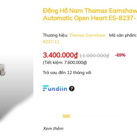
Đồng Hồ Nam Thomas Earnsha
Automatic Open Heart ES-8237-
Thương hiệu:
Thomas Earnshaw
Mã sản phẩm
8237-11
3.400.000₫
11.000.000₫
-69%
(Tiết kiệm:
7.600.000₫
)
Trả sau đến 12 tháng với
Giảm đến
50K
khi thanh toán qua Fundiin.
Xem thêm