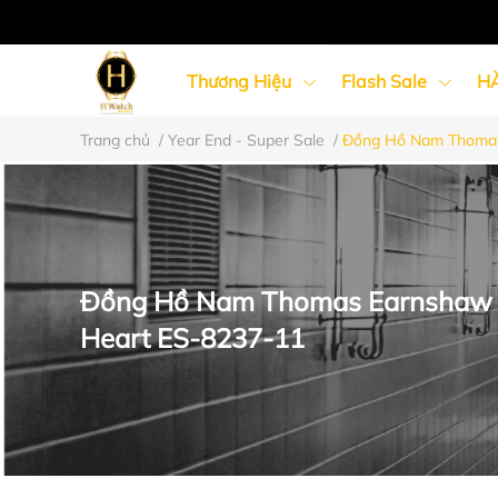
Thương Hiệu
Flash Sale
H
Trang chủ
/
Year End - Super Sale
/
Đồng Hồ Nam Thomas
Đồng Hồ Nữ
Đồng Hồ Cặp Đôi
Đồng Hồ Nam Thomas Earnshaw 
Heart ES-8237-11