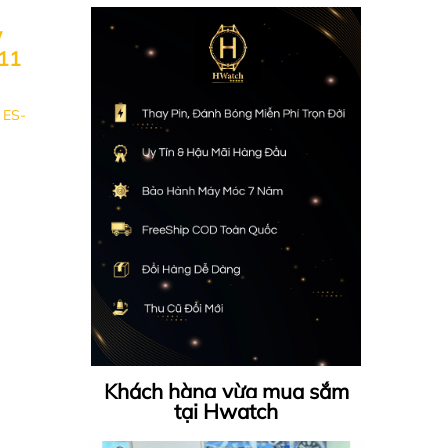
w
11
:
ES-
Khách hàng vừa mua sắm
tại Hwatch