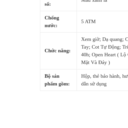
Màu xanh lá
số:
Chống
5 ATM
nước:
Xem giờ; Dạ quang; C
Tay; Cot Tự Động; Tr
Chức năng:
40h; Open Heart ( Lộ
Mặt Và Đáy )
Bộ sản
Hộp, thẻ bảo hành, h
phẩm gồm:
dẫn sử dụng