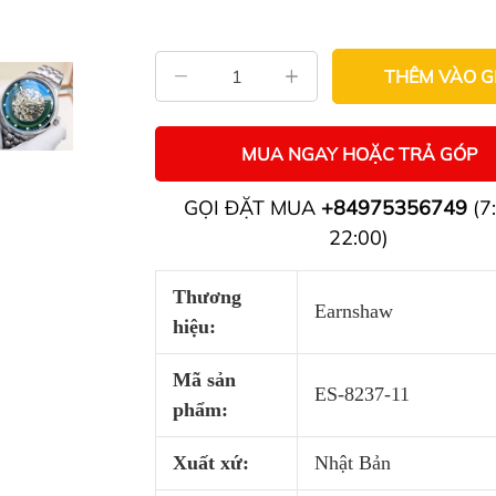
THÊM VÀO G
MUA NGAY HOẶC TRẢ GÓP
GỌI ĐẶT MUA
+84975356749
(7:
22:00)
Thương
Earnshaw
hiệu:
Mã sản
ES-8237-11
phẩm:
Xuất xứ:
Nhật Bản