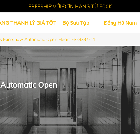
FREESHIP VỚI ĐƠN HÀNG TỪ 500K
ÀNG THANH LÝ GIÁ TỐT
Bộ Sưu Tập
Đồng Hồ Nam
 Earnshaw Automatic Open Heart ES-8237-11
Tin Tức
Automatic Open