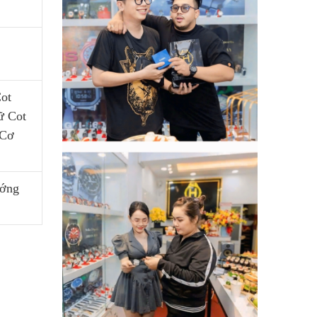
ot
ữ Cot
 Cơ
ướng