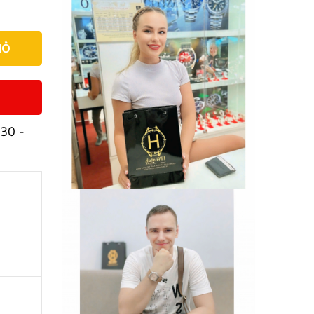
IỎ
30 -