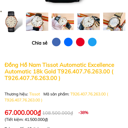
Chia sẻ
Đồng Hồ Nam Tissot Automatic Excellence
Automatic 18k Gold T926.407.76.263.00 (
T926.407.76.263.00 )
Thương hiệu:
Tissot
Mã sản phẩm:
T926.407.76.263.00 (
T926.407.76.263.00 )
67.000.000₫
108.500.000₫
-38%
(Tiết kiệm:
41.500.000₫
)