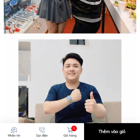
0
Thêm vào giỏ
Nhắn tin
Gọi điện
Giỏ hàng