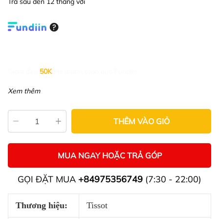
Trả sau đến 12 tháng với
Giảm đến
50K
khi thanh toán qua Fundiin.
Xem thêm
THÊM VÀO GIỎ
MUA NGAY HOẶC TRẢ GÓP
GỌI ĐẶT MUA
+84975356749
(7:30 - 22:00)
Thương hiệu:
Tissot