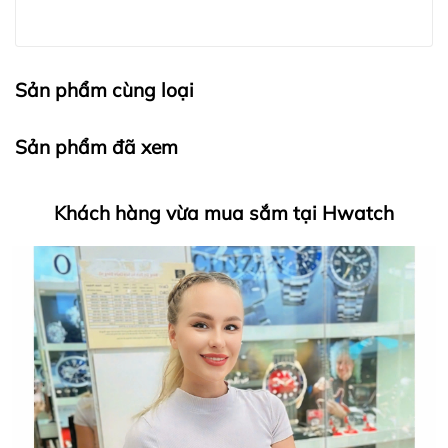
Sản phẩm cùng loại
Sản phẩm đã xem
Khách hàng vừa mua sắm tại Hwatch
HWATCH Chuyên Nhập khẩu Và Phân Phối Các Loại
Đồng Hồ Chính Hãng
Hwatch Chuyên Nhập khẩu Và Phân Phối Các Loại
Đồng Hồ Chính Hãng