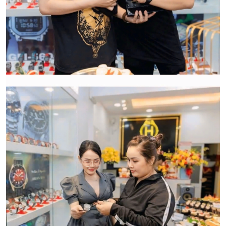
HWATCH Chuyên Nhập khẩu Và Phân Phối Các Loại
Đồng Hồ Chính Hãng
CẢM ƠN QUÝ KHÁCH ĐÃ TIN TƯỞNG VÀ ỦNG HỘ
HWATCH CHUYÊN NHẬP KHẨU và PHÂN PHỐI CÁC
LOẠI ĐỒNG HỒ CHÍNH HÃNG.
CẢM ƠN QUÝ KHÁCH ĐÃ TIN TƯỞNG VÀ ỦNG HỘ
HWATCH CHUYÊN NHẬP KHẨU và PHÂN PHỐI CÁC
LOẠI ĐỒNG HỒ CHÍNH HÃNG.