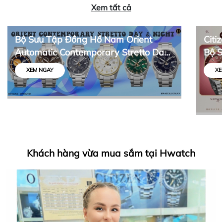
Xem tất cả
Bộ Sưu Tập Đồng Hồ Nam Orient
Citi
Automatic Contemporary Stretto Day
Bộ 
& Night
Thiế
XEM NGAY
XE
Khách hàng vừa mua sắm tại Hwatch