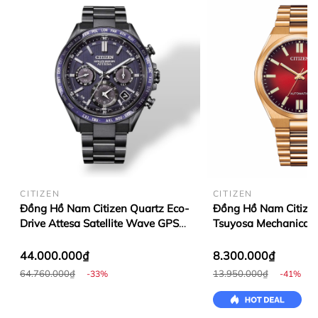
CITIZEN
CITIZEN
Đồng Hồ Nam Citizen Quartz Eco-
Đồng Hồ Nam Citize
Drive Attesa Satellite Wave GPS
Tsuyosa Mechanical 
CC4059-64L
NJ0153-82X
44.000.000₫
8.300.000₫
64.760.000₫
13.950.000₫
-33%
-41%