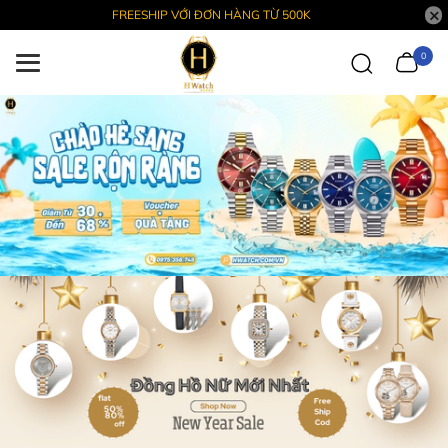
FREESHIP VỚI ĐƠN HÀNG TỪ 500K
0