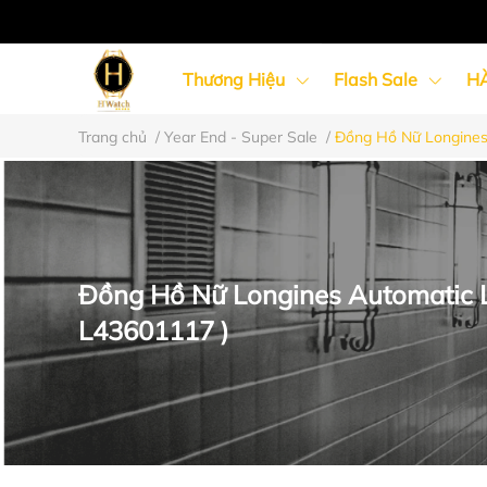
Thương Hiệu
Flash Sale
H
Trang chủ
/
Year End - Super Sale
/
Đồng Hồ Nữ Longines 
Đồng Hồ Nữ
Đồng Hồ Cặp Đôi
Đồng Hồ Nữ Longines Automatic Ly
L43601117 )