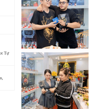
ot Tự
m,