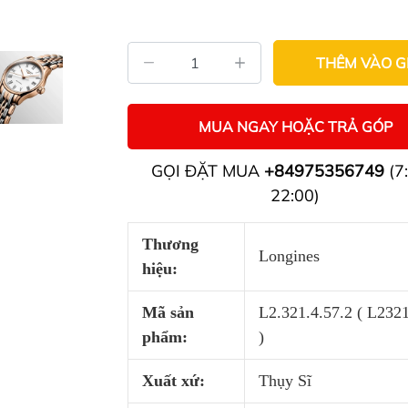
THÊM VÀO G
MUA NGAY HOẶC TRẢ GÓP
GỌI ĐẶT MUA
+84975356749
(7:
22:00)
Thương
Longines
hiệu:
Mã sản
L2.321.4.57.2 ( L232
phẩm:
)
Xuất xứ:
Thụy Sĩ