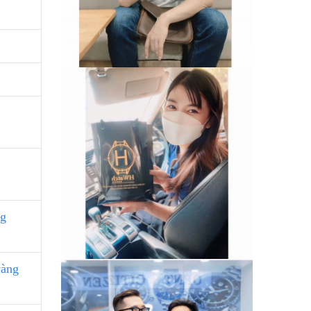
ng
vàng