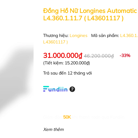
Đồng Hồ Nữ Longines Automatic 
L4.360.1.11.7 ( L43601117 )
Thương hiệu:
Longines
Mã sản phẩm:
L4.360.1.
L43601117 )
31.000.000₫
46.200.000₫
-33%
(Tiết kiệm:
15.200.000₫
)
Trả sau đến 12 tháng với
Giảm đến
50K
khi thanh toán qua Fundiin.
Xem thêm