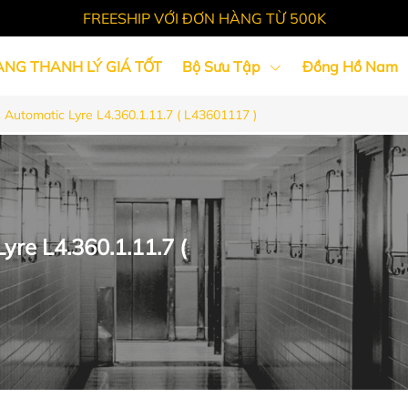
FREESHIP VỚI ĐƠN HÀNG TỪ 500K
ÀNG THANH LÝ GIÁ TỐT
Bộ Sưu Tập
Đồng Hồ Nam
Automatic Lyre L4.360.1.11.7 ( L43601117 )
Tin Tức
re L4.360.1.11.7 (