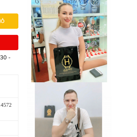
IỎ
30 -
14572