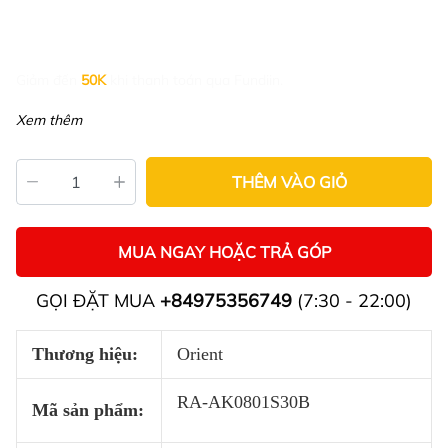
Giảm đến
50K
khi thanh toán qua Fundiin.
Xem thêm
THÊM VÀO GIỎ
MUA NGAY HOẶC TRẢ GÓP
GỌI ĐẶT MUA
+84975356749
(7:30 - 22:00)
Thương hiệu:
Orient
RA-AK0801S30B
Mã sản phẩm: