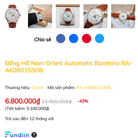
Chia sẻ
Đồng Hồ Nam Orient Automatic Bambino RA-
AK0801S30B
Thương hiệu:
Orient
Mã sản phẩm:
RA-AK0801S30B
6.800.000₫
11.900.000₫
-43%
(Tiết kiệm:
5.100.000₫
)
Trả sau đến 12 tháng với