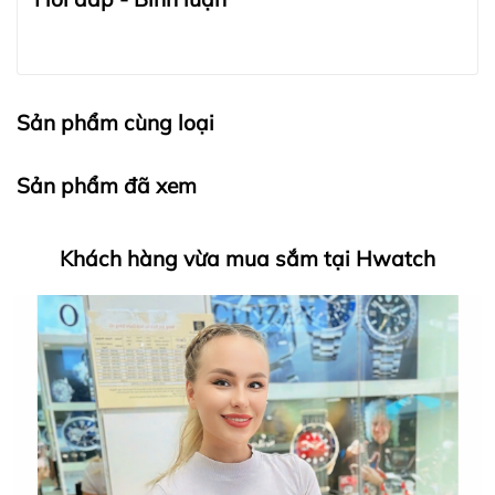
Sản phẩm cùng loại
Sản phẩm đã xem
Khách hàng vừa mua sắm tại Hwatch
HWATCH Chuyên Nhập khẩu Và Phân Phối Các Loại
Đồng Hồ Chính Hãng
Hwatch Chuyên Nhập khẩu Và Phân Phối Các Loại
Đồng Hồ Chính Hãng