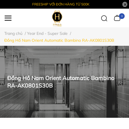
FREESHIP VỚI ĐƠN HÀNG TỪ 500K
0
Trang chủ
/
Year End - Super Sale
/
Đồng Hồ Nam Orient Automatic Bambino RA-AK0801S30B
Đồng Hồ Nam Orient Automatic Bambino
RA-AK0801S30B