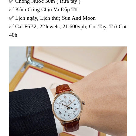
✅ Chống Nước 30m ( Rửa tay )
✅ Kính Cứng Chịu Va Đập Tốt
✅ Lịch ngày, Lịch thứ; Sun And Moon
✅ Cal.F6B2, 22Jewels, 21.600vph; Cot Tay, Trữ Cot
40h