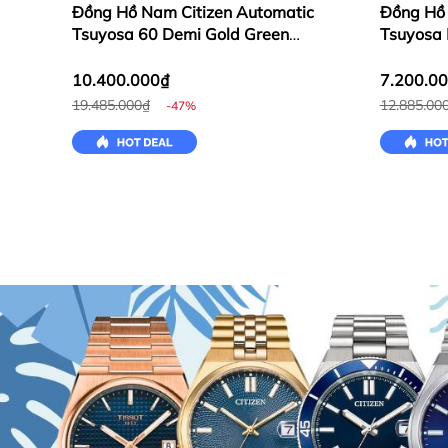
Đồng Hồ Nam Citizen Automatic
Đồng Hồ 
Tsuyosa 60 Demi Gold Green
Tsuyosa 
NK0024-54X
88W
10.400.000₫
7.200.0
19.485.000₫
12.885.00
-47%