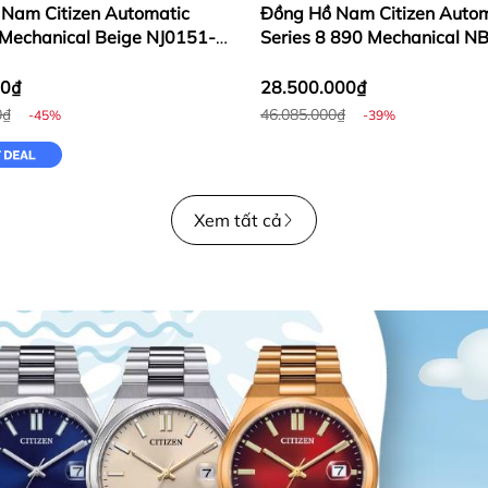
Nam Citizen Automatic
Đồng Hồ Nam Citizen Autom
Mechanical Beige NJ0151-
Series 8 890 Mechanical N
58X
00₫
28.500.000₫
0₫
46.085.000₫
-45%
-39%
Xem tất cả