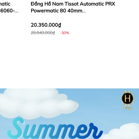
atic
Đồng Hồ Nam Tissot Automatic PRX
B6060-
Powermatic 80 40mm
T137.407.33.041.00
(T1374073304100)
20.350.000₫
28.840.000₫
-30%