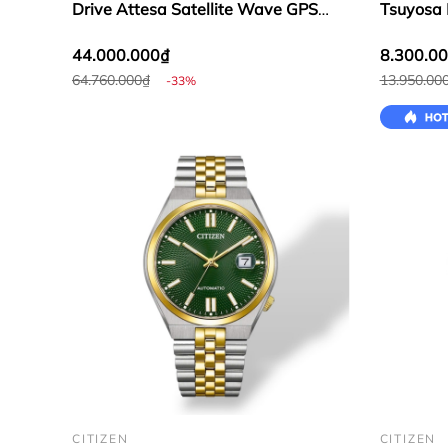
Drive Attesa Satellite Wave GPS
Tsuyosa 
CC4059-64L
NJ0153-
44.000.000₫
8.300.0
64.760.000₫
13.950.00
-33%
CITIZEN
CITIZEN