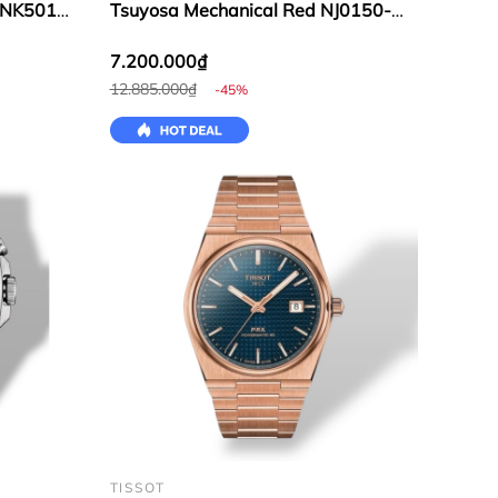
e NK5010-
Tsuyosa Mechanical Red NJ0150-
56W
7.200.000₫
12.885.000₫
-45%
TISSOT