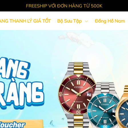
FREESHIP VỚI ĐƠN HÀNG TỪ 500K
ÀNG THANH LÝ GIÁ TỐT
Bộ Sưu Tập
Đồng Hồ Nam
Tin Tức