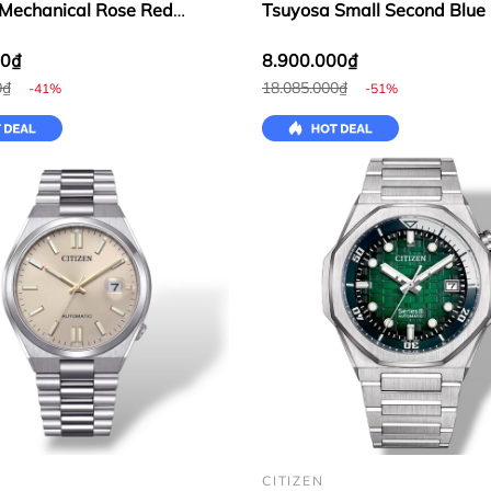
Mechanical Rose Red
Tsuyosa Small Second Blu
82X
51L
00₫
8.900.000₫
0₫
18.085.000₫
-41%
-51%
CITIZEN