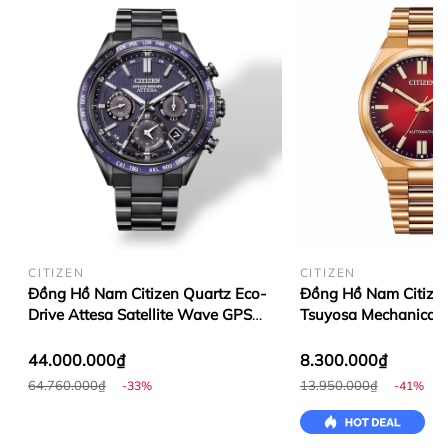
CITIZEN
CITIZEN
Đồng Hồ Nam Citizen Quartz Eco-
Đồng Hồ Nam Citize
Drive Attesa Satellite Wave GPS
Tsuyosa Mechanical 
CC4059-64L
NJ0153-82X
44.000.000₫
8.300.000₫
64.760.000₫
13.950.000₫
-33%
-41%