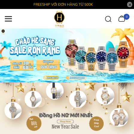
FREESHIP VỚI ĐƠN HÀNG TỪ 500K
0