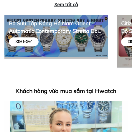
Xem tất cả
Bộ Sưu Tập Đồng Hồ Nam Orient
Citi
Automatic Contemporary Stretto Day
Bộ 
& Night
Thiế
XEM NGAY
XE
Khách hàng vừa mua sắm tại Hwatch