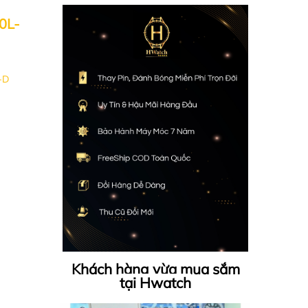
0L-
-D
Khách hàng vừa mua sắm
tại Hwatch