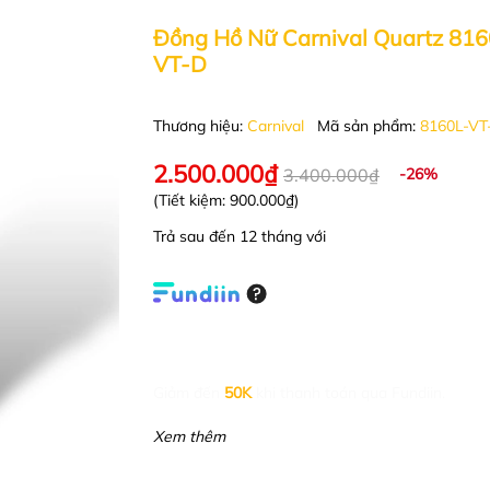
Đồng Hồ Nữ Carnival Quartz 816
VT-D
Thương hiệu:
Carnival
Mã sản phẩm:
8160L-VT
2.500.000₫
3.400.000₫
-26%
(Tiết kiệm:
900.000₫
)
Trả sau đến 12 tháng với
Giảm đến
50K
khi thanh toán qua Fundiin.
Xem thêm