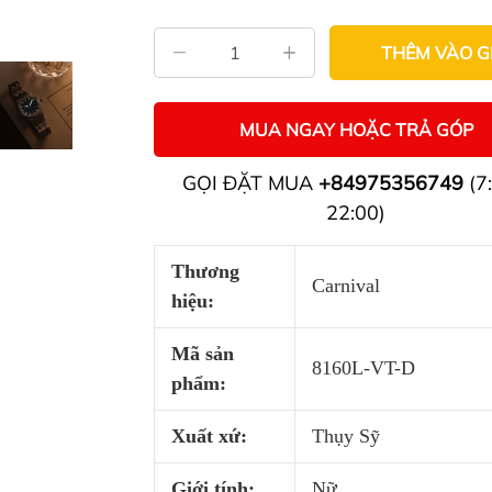
THÊM VÀO G
MUA NGAY HOẶC TRẢ GÓP
GỌI ĐẶT MUA
+84975356749
(7:
22:00)
Thương
Carnival
hiệu:
Mã sản
8160L-VT-D
phẩm:
Xuất xứ:
Thụy Sỹ
Giới tính:
Nữ