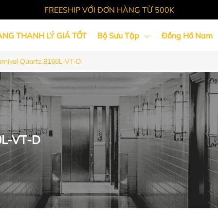
FREESHIP VỚI ĐƠN HÀNG TỪ 500K
ÀNG THANH LÝ GIÁ TỐT
Bộ Sưu Tập
Đồng Hồ Nam
rnival Quartz 8160L-VT-D
Tin Tức
0L-VT-D