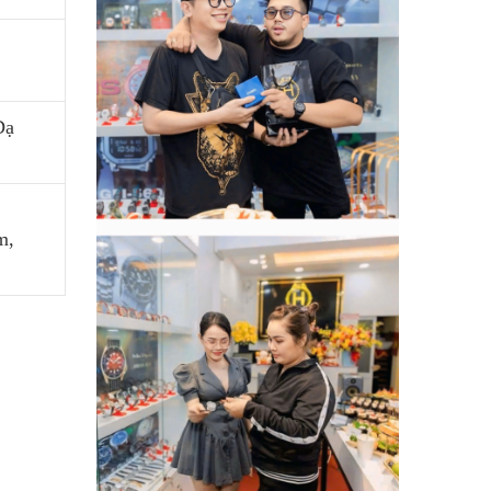
Dạ
m,