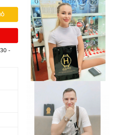
IỎ
30 -