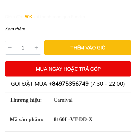
Giảm đến
50K
khi thanh toán qua Fundiin.
Xem thêm
THÊM VÀO GIỎ
MUA NGAY HOẶC TRẢ GÓP
GỌI ĐẶT MUA
+84975356749
(7:30 - 22:00)
Thương hiệu:
Carnival
Mã sản phẩm:
8160L-VT-DD-X