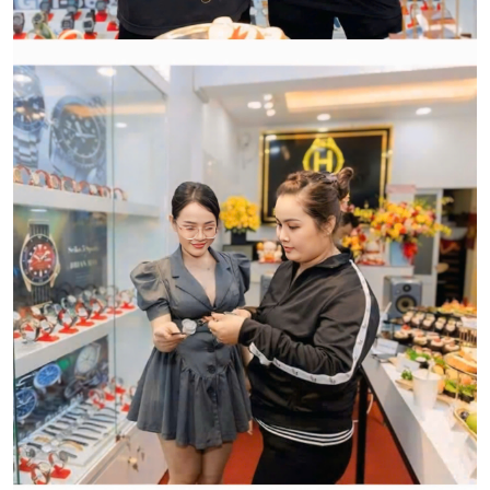
CẢM ƠN QUÝ KHÁCH ĐÃ TIN TƯỞNG VÀ ỦNG HỘ
HWATCH CHUYÊN NHẬP KHẨU và PHÂN PHỐI CÁC
LOẠI ĐỒNG HỒ CHÍNH HÃNG.
CẢM ƠN QUÝ KHÁCH ĐÃ TIN TƯỞNG VÀ ỦNG HỘ
HWATCH CHUYÊN NHẬP KHẨU và PHÂN PHỐI CÁC
LOẠI ĐỒNG HỒ CHÍNH HÃNG.