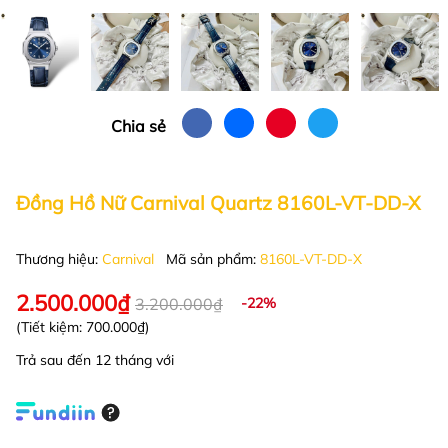
Chia sẻ
Đồng Hồ Nữ Carnival Quartz 8160L-VT-DD-X
Thương hiệu:
Carnival
Mã sản phẩm:
8160L-VT-DD-X
2.500.000₫
3.200.000₫
-22%
(Tiết kiệm:
700.000₫
)
Trả sau đến 12 tháng với