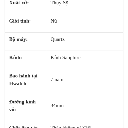
Xuất xứ:
Thụy Sỹ
Giới tính:
Nữ
Bộ máy:
Quartz
Kính:
Kính Sapphire
Bảo hành tại
7 năm
Hwatch
Đường kính
34mm
vỏ:
Chất liệu vỏ:
Thép không gỉ 316L