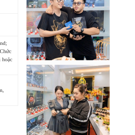
nd;
 Chức
i hoặc
m,