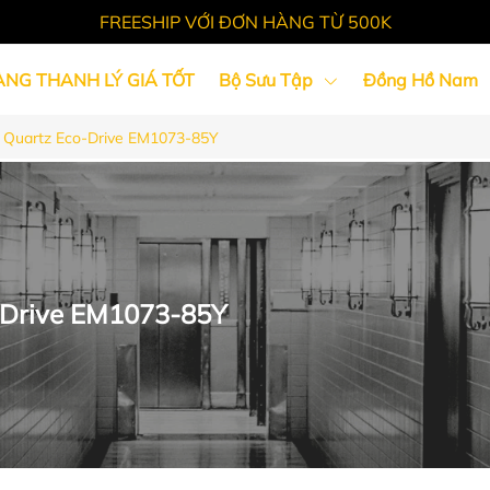
FREESHIP VỚI ĐƠN HÀNG TỪ 500K
ÀNG THANH LÝ GIÁ TỐT
Bộ Sưu Tập
Đồng Hồ Nam
L Quartz Eco-Drive EM1073-85Y
Tin Tức
o-Drive EM1073-85Y