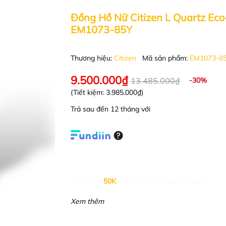
Đồng Hồ Nữ Citizen L Quartz Eco
EM1073-85Y
Thương hiệu:
Citizen
Mã sản phẩm:
EM1073-8
9.500.000₫
13.485.000₫
-30%
(Tiết kiệm:
3.985.000₫
)
Trả sau đến 12 tháng với
Giảm đến
50K
khi thanh toán qua Fundiin.
Xem thêm