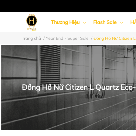
Thương Hiệu
Flash Sale
H
Trang chủ
/
Year End - Super Sale
/
Đồng Hồ Nữ Citizen 
Đồng Hồ Nữ
Đồng Hồ Cặp Đôi
Đồng Hồ Nữ Citizen L Quartz Ec