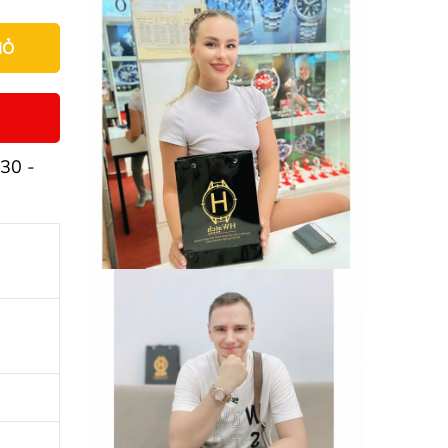
IỎ
30 -