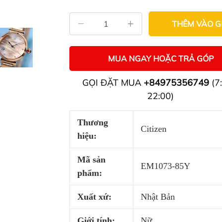
THÊM VÀO G
MUA NGAY HOẶC TRẢ GÓP
GỌI ĐẶT MUA
+84975356749
(7:
22:00)
Thương
Citizen
hiệu:
Mã sản
EM1073-85Y
phẩm:
Xuất xứ:
Nhật Bản
Giới tính:
Nữ