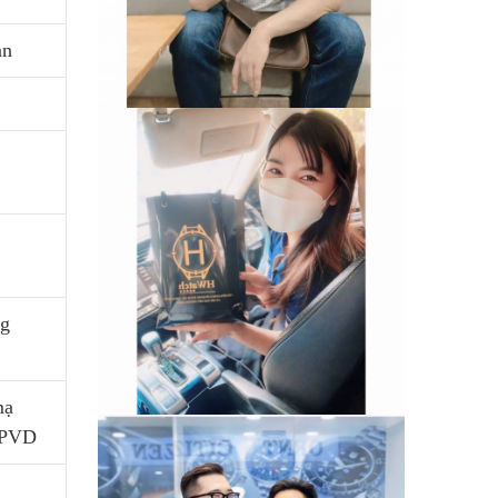
an
ng
mạ
ệ PVD