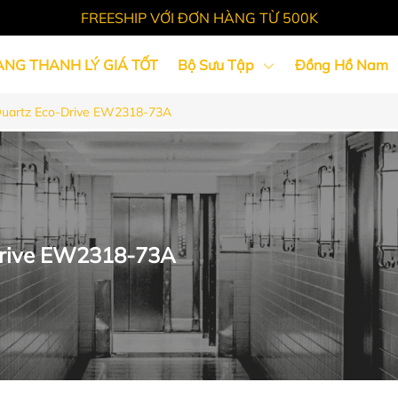
FREESHIP VỚI ĐƠN HÀNG TỪ 500K
ÀNG THANH LÝ GIÁ TỐT
Bộ Sưu Tập
Đồng Hồ Nam
Quartz Eco-Drive EW2318-73A
Tin Tức
Drive EW2318-73A