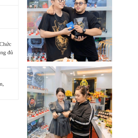
 Chức
ông đủ
m,