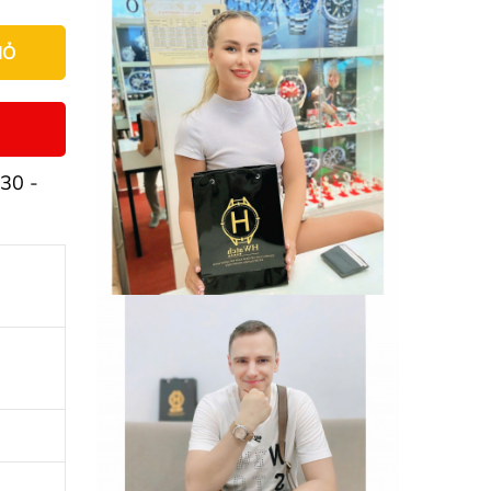
IỎ
30 -