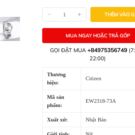
THÊM VÀO G
MUA NGAY HOẶC TRẢ GÓP
GỌI ĐẶT MUA
+84975356749
(7:
22:00)
Thương
Citizen
hiệu:
Mã sản
EW2318-73A
phẩm:
Xuất xứ:
Nhật Bản
Giới tính:
Nữ