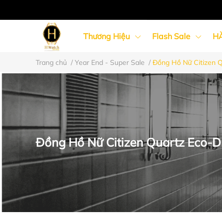
Thương Hiệu
Flash Sale
H
Trang chủ
/
Year End - Super Sale
/
Đồng Hồ Nữ Citizen 
Đồng Hồ Nữ
Đồng Hồ Cặp Đôi
Đồng Hồ Nữ Citizen Quartz Eco-