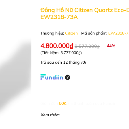
Đồng Hồ Nữ Citizen Quartz Eco-D
EW2318-73A
Thương hiệu:
Citizen
Mã sản phẩm:
EW2318-7
4.800.000₫
8.577.000₫
-44%
(Tiết kiệm:
3.777.000₫
)
Trả sau đến 12 tháng với
Giảm đến
50K
khi thanh toán qua Fundiin.
Xem thêm